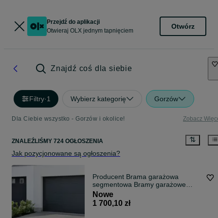
Przejdź do aplikacji
Otwórz
Otwieraj OLX jednym tapnięciem
Znajdź coś dla siebie
Filtry
·
1
Wybierz kategorię
Gorzów
Dla Ciebie wszystko - Gorzów i okolice!
Zobacz Więc
ZNALEŹLIŚMY 724 OGŁOSZENIA
Jak pozycjonowane są ogłoszenia?
Producent Brama garażowa
segmentowa Bramy garażowe
przemysłowe2,4*2,13
Nowe
1 700,10 zł