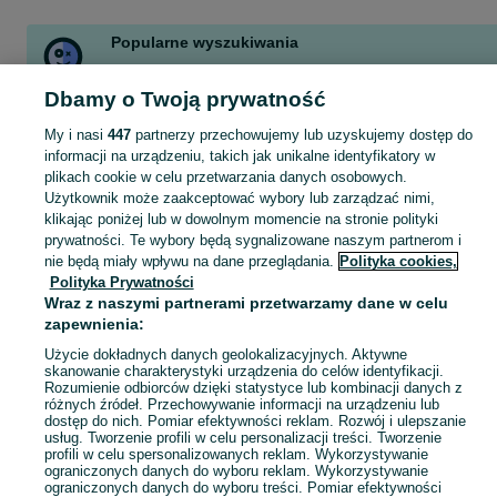
Popularne wyszukiwania
kamienie głazy
kamper
za darmo
skrzy punto
a2
Dbamy o Twoją prywatność
skrzynia punto
skrzynia biegów punto
bmw x5
Zobacz Więcej
My i nasi
447
partnerzy przechowujemy lub uzyskujemy dostęp do
informacji na urządzeniu, takich jak unikalne identyfikatory w
plikach cookie w celu przetwarzania danych osobowych.
Skorzystaj z największego serwisu ogłoszeniowego - Gorzów i okolice! Kupuj to, czego pragniesz i sprzedawaj to, czego już nie potrzebujesz!
Zobacz Więc
Użytkownik może zaakceptować wybory lub zarządzać nimi,
klikając poniżej lub w dowolnym momencie na stronie polityki
prywatności. Te wybory będą sygnalizowane naszym partnerom i
Mapa kategorii
nie będą miały wpływu na dane przeglądania.
Polityka cookies,
Mapa miejscowości
Polityka Prywatności
Mapa ministron
Wraz z naszymi partnerami przetwarzamy dane w celu
zapewnienia:
Popularne wyszukiwania
Użycie dokładnych danych geolokalizacyjnych. Aktywne
skanowanie charakterystyki urządzenia do celów identyfikacji.
Rozumienie odbiorców dzięki statystyce lub kombinacji danych z
różnych źródeł. Przechowywanie informacji na urządzeniu lub
dostęp do nich. Pomiar efektywności reklam. Rozwój i ulepszanie
usług. Tworzenie profili w celu personalizacji treści. Tworzenie
profili w celu spersonalizowanych reklam. Wykorzystywanie
ograniczonych danych do wyboru reklam. Wykorzystywanie
ograniczonych danych do wyboru treści. Pomiar efektywności