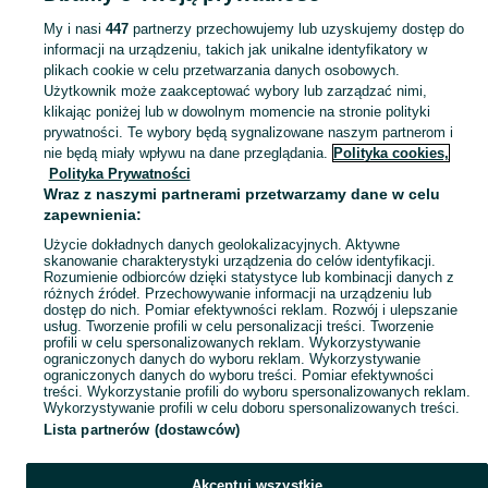
Strona główna
Małopolskie
Gorzeń Dolny
My i nasi
447
partnerzy przechowujemy lub uzyskujemy dostęp do
informacji na urządzeniu, takich jak unikalne identyfikatory w
KATEGORIA
plikach cookie w celu przetwarzania danych osobowych.
Użytkownik może zaakceptować wybory lub zarządzać nimi,
Skorzystaj z największego serwisu ogłoszeniowego - Gorzeń Dolny i okolice! Kupuj to, czego pragniesz i sprzedawaj to, czego już nie potrzebujesz!
Zobacz Więc
klikając poniżej lub w dowolnym momencie na stronie polityki
prywatności. Te wybory będą sygnalizowane naszym partnerom i
nie będą miały wpływu na dane przeglądania.
Polityka cookies,
Mapa kategorii
Polityka Prywatności
Mapa miejscowości
Wraz z naszymi partnerami przetwarzamy dane w celu
zapewnienia:
Mapa ministron
Użycie dokładnych danych geolokalizacyjnych. Aktywne
Popularne wyszukiwania
skanowanie charakterystyki urządzenia do celów identyfikacji.
Rozumienie odbiorców dzięki statystyce lub kombinacji danych z
różnych źródeł. Przechowywanie informacji na urządzeniu lub
dostęp do nich. Pomiar efektywności reklam. Rozwój i ulepszanie
usług. Tworzenie profili w celu personalizacji treści. Tworzenie
profili w celu spersonalizowanych reklam. Wykorzystywanie
ograniczonych danych do wyboru reklam. Wykorzystywanie
ograniczonych danych do wyboru treści. Pomiar efektywności
treści. Wykorzystanie profili do wyboru spersonalizowanych reklam.
Wykorzystywanie profili w celu doboru spersonalizowanych treści.
Lista partnerów (dostawców)
Akceptuj wszystkie