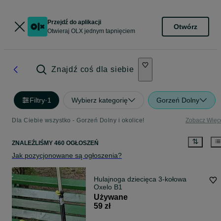
Przejdź do aplikacji
Otwórz
Otwieraj OLX jednym tapnięciem
Znajdź coś dla siebie
Filtry
·
1
Wybierz kategorię
Gorzeń Dolny
Dla Ciebie wszystko - Gorzeń Dolny i okolice!
Zobacz Więc
ZNALEŹLIŚMY 460 OGŁOSZEŃ
Jak pozycjonowane są ogłoszenia?
Hulajnoga dziecięca 3-kołowa
Oxelo B1
Używane
59 zł