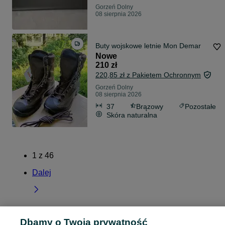
Gorzeń Dolny
08 sierpnia 2026
Buty wojskowe letnie Mon Demar
Nowe
210 zł
220,85 zł z Pakietem Ochronnym
Gorzeń Dolny
08 sierpnia 2026
37
Brązowy
Pozostałe
Skóra naturalna
1
z
46
Dalej
Dbamy o Twoją prywatność