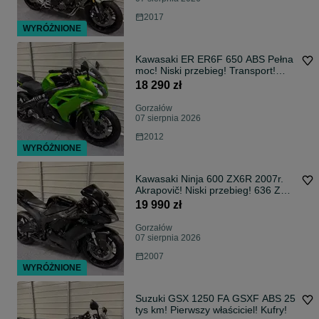
2017
WYRÓŻNIONE
Kawasaki ER ER6F 650 ABS Pełna
moc! Niski przebieg! Transport!
RATY!
18 290 zł
Gorzałów
07 sierpnia 2026
2012
WYRÓŻNIONE
Kawasaki Ninja 600 ZX6R 2007r.
Akrapovič! Niski przebieg! 636 ZX-
6R
19 990 zł
Gorzałów
07 sierpnia 2026
2007
WYRÓŻNIONE
Suzuki GSX 1250 FA GSXF ABS 25
tys km! Pierwszy właściciel! Kufry!