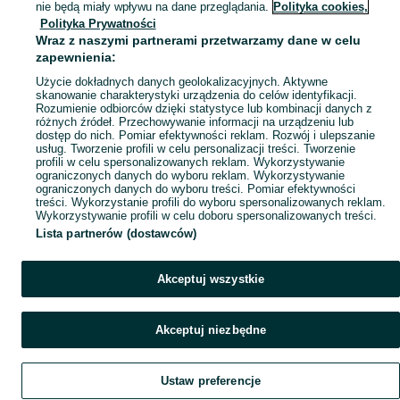
nie będą miały wpływu na dane przeglądania.
Polityka cookies,
KATEGORIA
Polityka Prywatności
Wraz z naszymi partnerami przetwarzamy dane w celu
zapewnienia:
Skorzystaj z największego serwisu ogłoszeniowego - Gorzałów i okolice! Kupuj to, czego pragniesz i sprzedawaj to, czego już nie potrzebujesz!
Zobacz Więc
Użycie dokładnych danych geolokalizacyjnych. Aktywne
skanowanie charakterystyki urządzenia do celów identyfikacji.
Mapa kategorii
Rozumienie odbiorców dzięki statystyce lub kombinacji danych z
różnych źródeł. Przechowywanie informacji na urządzeniu lub
Mapa miejscowości
dostęp do nich. Pomiar efektywności reklam. Rozwój i ulepszanie
usług. Tworzenie profili w celu personalizacji treści. Tworzenie
Mapa ministron
profili w celu spersonalizowanych reklam. Wykorzystywanie
Popularne wyszukiwania
ograniczonych danych do wyboru reklam. Wykorzystywanie
ograniczonych danych do wyboru treści. Pomiar efektywności
treści. Wykorzystanie profili do wyboru spersonalizowanych reklam.
Wykorzystywanie profili w celu doboru spersonalizowanych treści.
Lista partnerów (dostawców)
Akceptuj wszystkie
Akceptuj niezbędne
Ustaw preferencje