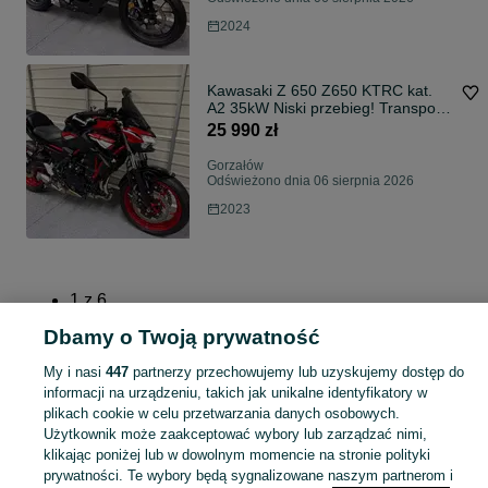
2024
Kawasaki Z 650 Z650 KTRC kat.
A2 35kW Niski przebieg! Transport!
RATY!
25 990 zł
Gorzałów
Odświeżono dnia 06 sierpnia 2026
2023
1
z
6
Dbamy o Twoją prywatność
Dalej
My i nasi
447
partnerzy przechowujemy lub uzyskujemy dostęp do
informacji na urządzeniu, takich jak unikalne identyfikatory w
plikach cookie w celu przetwarzania danych osobowych.
Użytkownik może zaakceptować wybory lub zarządzać nimi,
Strona główna
Łódzkie
Gorzałów
klikając poniżej lub w dowolnym momencie na stronie polityki
prywatności. Te wybory będą sygnalizowane naszym partnerom i