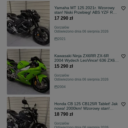
Yamaha MT 125 2021r. Wzorowy
stan! Niski Przebieg! ABS YZF R
MT125 RATY!
17 290 zł
Gorzałów
Odświeżono dnia 06 sierpnia 2026
2021
Kawasaki Ninja ZX6RR ZX-6R
2004 Wydech LeoVince! 636 ZX6R
Transport!
15 290 zł
Gorzałów
Odświeżono dnia 06 sierpnia 2026
2004
Honda CB 125 CB125R Tablet! Jak
nowa! 2000km! Wzorowy stan!
RATY!
18 790 zł
Gorzałów
Odświeżono dnia 06 sierpnia 2026