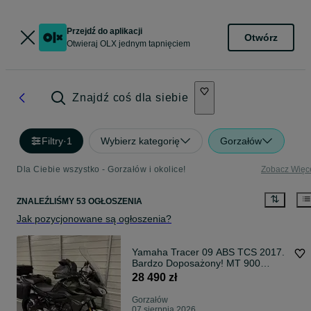
Przejdź do aplikacji
Otwórz
Otwieraj OLX jednym tapnięciem
Znajdź coś dla siebie
Filtry
·
1
Wybierz kategorię
Gorzałów
Dla Ciebie wszystko - Gorzałów i okolice!
Zobacz Więc
ZNALEŹLIŚMY 53 OGŁOSZENIA
Jak pozycjonowane są ogłoszenia?
Yamaha Tracer 09 ABS TCS 2017.
Bardzo Doposażony! MT 900
RATY!
28 490 zł
Gorzałów
07 sierpnia 2026