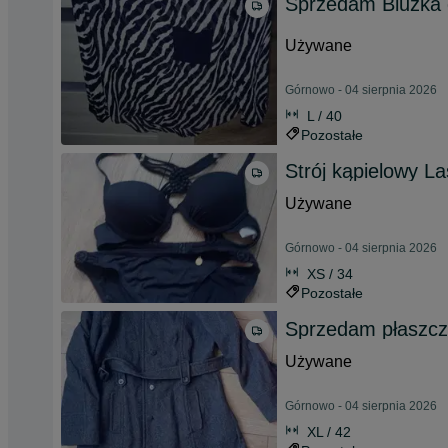
Sprzedam Bluzka
Używane
Górnowo - 04 sierpnia 2026
L / 40
Pozostałe
Strój kąpielowy L
Używane
Górnowo - 04 sierpnia 2026
XS / 34
Pozostałe
Sprzedam płaszczy
Używane
Górnowo - 04 sierpnia 2026
XL / 42