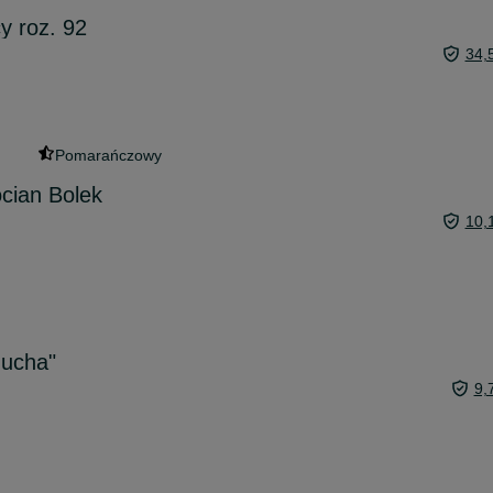
y roz. 92
34,
Pomarańczowy
cian Bolek
10,
Mucha"
9,