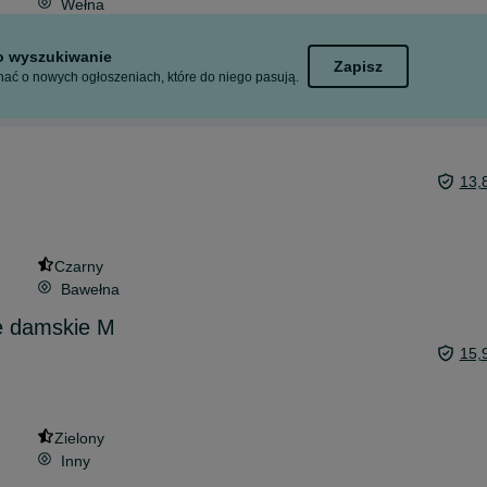
Wełna
to wyszukiwanie
Zapisz
ać o nowych ogłoszeniach, które do niego pasują.
m
13,
Czarny
Bawełna
e damskie M
15,
Zielony
Inny