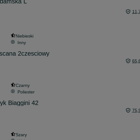
 damska L
11,
Niebieski
Inny
ascana 2czesciowy
65,
Czarny
Poliester
k Biaggini 42
75,
Szary