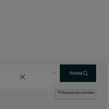
Odległość
+0 km
Szukaj
Obserwuj wyszukiwanie