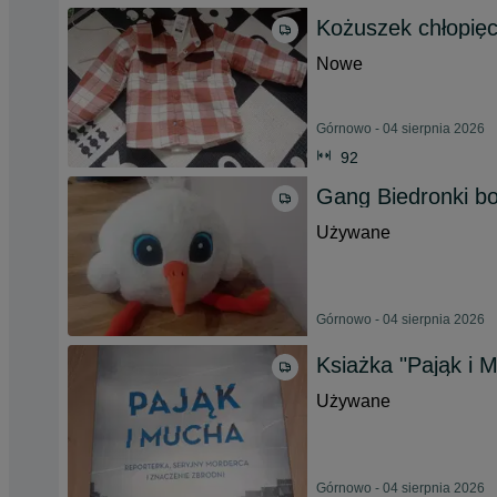
Kożuszek chłopięc
Nowe
Górnowo - 04 sierpnia 2026
92
Gang Biedronki bo
Używane
Górnowo - 04 sierpnia 2026
Ksiażka "Pająk i 
Używane
Górnowo - 04 sierpnia 2026