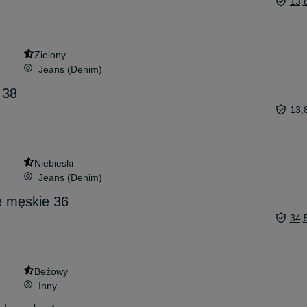
13,
Zielony
Jeans (Denim)
 38
13,
Niebieski
Jeans (Denim)
 męskie 36
34,
Beżowy
Inny