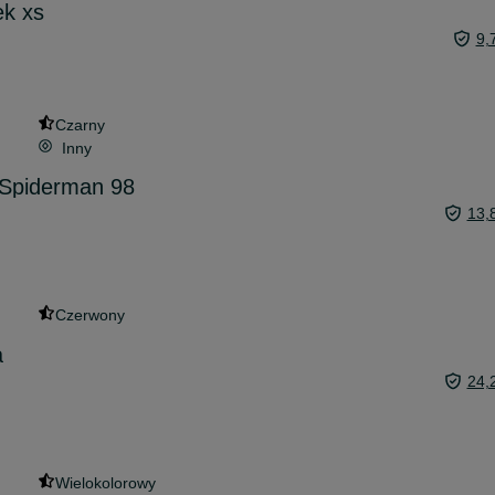
k xs
9,
Czarny
Inny
 Spiderman 98
13,
Czerwony
a
24,
Wielokolorowy