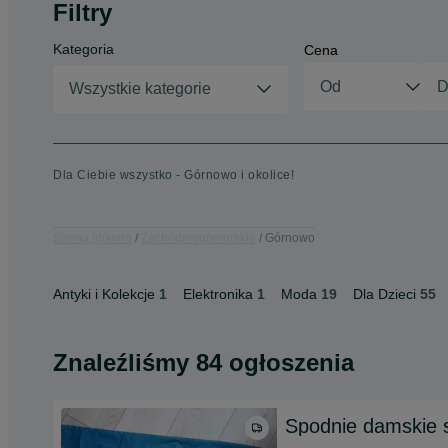
Filtry
Kategoria
Cena
Wszystkie kategorie
Dla Ciebie wszystko - Górnowo i okolice!
Strona główna
Zachodniopomorskie
Górnowo
Antyki i Kolekcje
1
Elektronika
1
Moda
19
Dla Dzieci
55
Znaleźliśmy 84 ogłoszenia
Spodnie damskie 