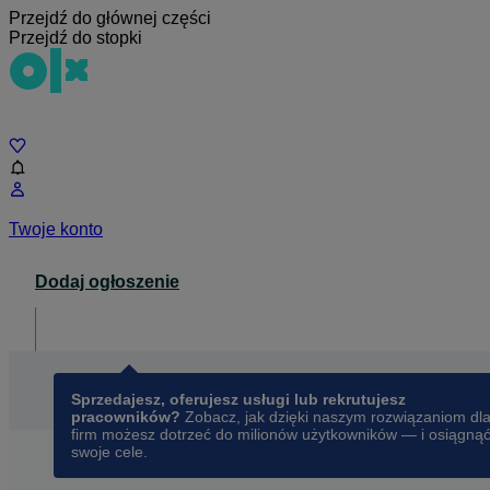
Przejdź do głównej części
Przejdź do stopki
Czat
Twoje konto
Dodaj ogłoszenie
Dla biznesu
opens in a new tab
Sprzedajesz, oferujesz usługi lub rekrutujesz
pracowników?
Zobacz, jak dzięki naszym rozwiązaniom dl
firm możesz dotrzeć do milionów użytkowników — i osiągną
swoje cele.