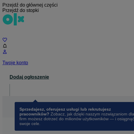
Przejdź do głównej części
Przejdź do stopki
Czat
Twoje konto
Dodaj ogłoszenie
Dla biznesu
opens in a new tab
Sprzedajesz, oferujesz usługi lub rekrutujesz
pracowników?
Zobacz, jak dzięki naszym rozwiązaniom dl
firm możesz dotrzeć do milionów użytkowników — i osiągną
swoje cele.