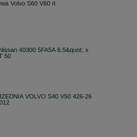
ewa Volvo S60 V60 II
 Nissan 40300 5FA5A 6.5&quot; x
T 50
ZEDNIA VOLVO S40 V50 426-26
012