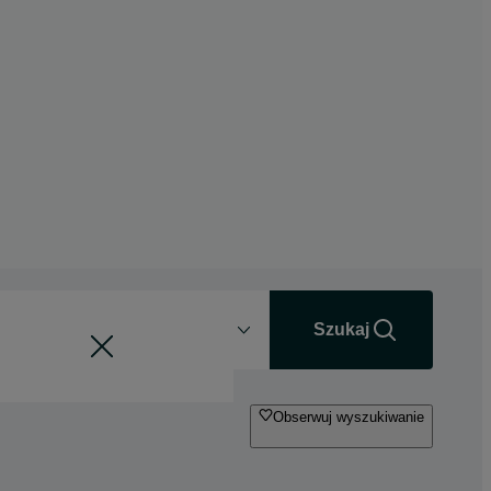
Odległość
+0 km
Szukaj
Obserwuj wyszukiwanie