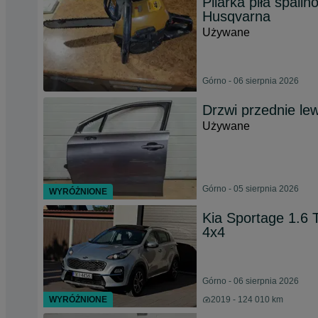
Pilarka piła spali
Husqvarna
Używane
Górno - 06 sierpnia 2026
Drzwi przednie le
Używane
Górno - 05 sierpnia 2026
WYRÓŻNIONE
Kia Sportage 1.6
4x4
Górno - 06 sierpnia 2026
WYRÓŻNIONE
2019 - 124 010 km