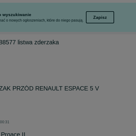
to wyszukiwanie
Zapisz
ać o nowych ogłoszeniach, które do niego pasują.
88577 listwa zderzaka
ZAK PRZÓD RENAULT ESPACE 5 V
 00:31
 Proace II