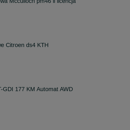
nowa Mcculloch pm46 ii licencja
we Citroen ds4 KTH
 T-GDI 177 KM Automat AWD