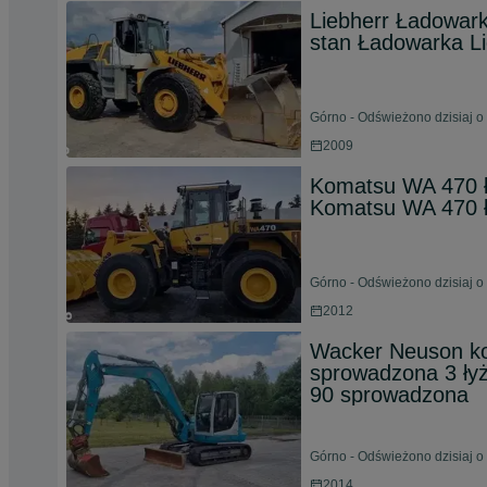
Liebherr Ładowark
stan Ładowarka Li
Górno - Odświeżono dzisiaj o
2009
Komatsu WA 470 ł
Komatsu WA 470 
Górno - Odświeżono dzisiaj o
2012
Wacker Neuson k
sprowadzona 3 ły
90 sprowadzona
Górno - Odświeżono dzisiaj o
2014