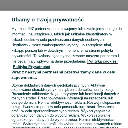
KATEGORIA
Dbamy o Twoją prywatność
Popularne wyszukiwania
My i nasi
447
partnerzy przechowujemy lub uzyskujemy dostęp do
225 40 18
informacji na urządzeniu, takich jak unikalne identyfikatory w
plikach cookie w celu przetwarzania danych osobowych.
Użytkownik może zaakceptować wybory lub zarządzać nimi,
Skorzystaj z największego serwisu ogłoszeniowego - Góra i okolice! Kupuj to, czego pragniesz i sprzedawaj to, czego już nie potrzebujesz!
Zobacz Więc
klikając poniżej lub w dowolnym momencie na stronie polityki
prywatności. Te wybory będą sygnalizowane naszym partnerom i
nie będą miały wpływu na dane przeglądania.
Polityka cookies,
Mapa kategorii
Polityka Prywatności
Mapa miejscowości
Wraz z naszymi partnerami przetwarzamy dane w celu
zapewnienia:
Mapa ministron
Popularne wyszukiwania
Użycie dokładnych danych geolokalizacyjnych. Aktywne
skanowanie charakterystyki urządzenia do celów identyfikacji.
Rozumienie odbiorców dzięki statystyce lub kombinacji danych z
różnych źródeł. Przechowywanie informacji na urządzeniu lub
dostęp do nich. Pomiar efektywności reklam. Rozwój i ulepszanie
usług. Tworzenie profili w celu personalizacji treści. Tworzenie
profili w celu spersonalizowanych reklam. Wykorzystywanie
ograniczonych danych do wyboru reklam. Wykorzystywanie
ograniczonych danych do wyboru treści. Pomiar efektywności
treści. Wykorzystanie profili do wyboru spersonalizowanych reklam.