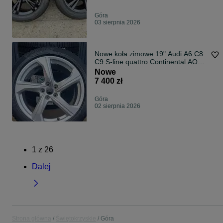
Góra
03 sierpnia 2026
Nowe koła zimowe 19" Audi A6 C8
C9 S-line quattro Continental AO
25r
Nowe
7 400 zł
Góra
02 sierpnia 2026
1
z
26
Dalej
Strona główna
Świętokrzyskie
Góra