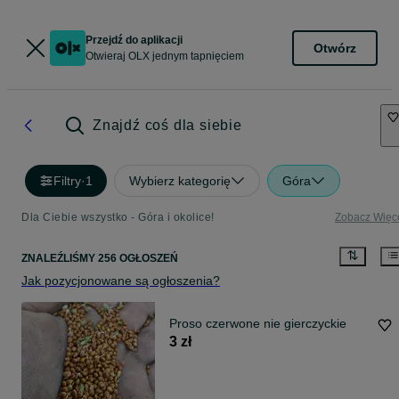
Przejdź do aplikacji
Otwórz
Otwieraj OLX jednym tapnięciem
Znajdź coś dla siebie
Filtry
·
1
Wybierz kategorię
Góra
Dla Ciebie wszystko - Góra i okolice!
Zobacz Więc
ZNALEŹLIŚMY 256 OGŁOSZEŃ
Jak pozycjonowane są ogłoszenia?
Proso czerwone nie gierczyckie
3 zł