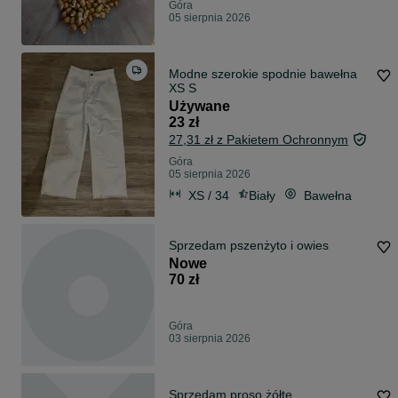
Góra
05 sierpnia 2026
Modne szerokie spodnie bawełna
XS S
Używane
23 zł
27,31 zł z Pakietem Ochronnym
Góra
05 sierpnia 2026
XS / 34
Biały
Bawełna
Sprzedam pszenżyto i owies
Nowe
70 zł
Góra
03 sierpnia 2026
Sprzedam proso żółte