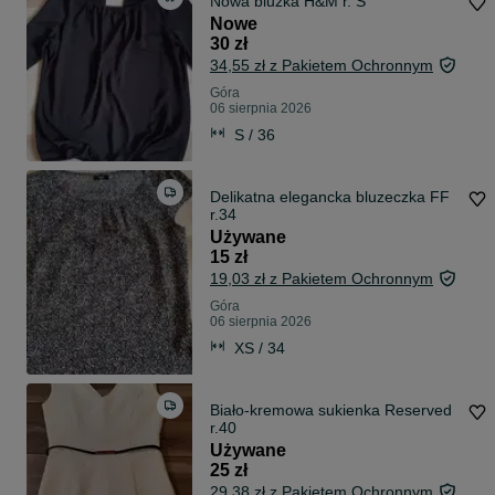
Nowa bluzka H&M r. S
Nowe
30 zł
34,55 zł z Pakietem Ochronnym
Góra
06 sierpnia 2026
S / 36
Delikatna elegancka bluzeczka FF
r.34
Używane
15 zł
19,03 zł z Pakietem Ochronnym
Góra
06 sierpnia 2026
XS / 34
Biało-kremowa sukienka Reserved
r.40
Używane
25 zł
29,38 zł z Pakietem Ochronnym