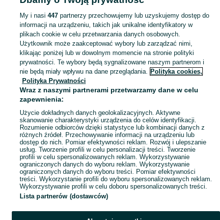
felga 5x110 16
koło 16 opel
My i nasi
447
partnerzy przechowujemy lub uzyskujemy dostęp do
Zobacz Więcej
informacji na urządzeniu, takich jak unikalne identyfikatory w
plikach cookie w celu przetwarzania danych osobowych.
Skorzystaj z największego serwisu ogłoszeniowego - Góra i okolice! Kupuj to, czego pragniesz i sprzedawaj to, czego już nie potrzebujesz!
Zobacz Więc
Użytkownik może zaakceptować wybory lub zarządzać nimi,
klikając poniżej lub w dowolnym momencie na stronie polityki
prywatności. Te wybory będą sygnalizowane naszym partnerom i
Mapa kategorii
nie będą miały wpływu na dane przeglądania.
Polityka cookies,
Mapa miejscowości
Polityka Prywatności
Wraz z naszymi partnerami przetwarzamy dane w celu
Mapa ministron
zapewnienia:
Popularne wyszukiwania
Użycie dokładnych danych geolokalizacyjnych. Aktywne
skanowanie charakterystyki urządzenia do celów identyfikacji.
Rozumienie odbiorców dzięki statystyce lub kombinacji danych z
różnych źródeł. Przechowywanie informacji na urządzeniu lub
dostęp do nich. Pomiar efektywności reklam. Rozwój i ulepszanie
usług. Tworzenie profili w celu personalizacji treści. Tworzenie
profili w celu spersonalizowanych reklam. Wykorzystywanie
ograniczonych danych do wyboru reklam. Wykorzystywanie
ograniczonych danych do wyboru treści. Pomiar efektywności
treści. Wykorzystanie profili do wyboru spersonalizowanych reklam.
Wykorzystywanie profili w celu doboru spersonalizowanych treści.
Lista partnerów (dostawców)