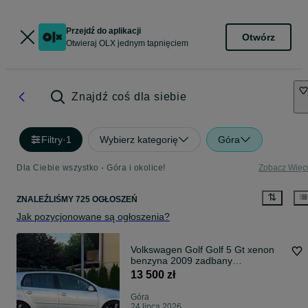
Przejdź do aplikacji
Otwórz
Otwieraj OLX jednym tapnięciem
Znajdź coś dla siebie
Filtry
·
1
Wybierz kategorię
Góra
Dla Ciebie wszystko - Góra i okolice!
Zobacz Więc
ZNALEŹLIŚMY 725 OGŁOSZEŃ
Jak pozycjonowane są ogłoszenia?
Volkswagen Golf Golf 5 Gt xenon
benzyna 2009 zadbany
doinwestowany
13 500 zł
Góra
24 lipca 2026