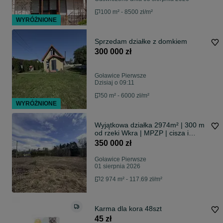
100 m² - 8500 zł/m²
WYRÓŻNIONE
Sprzedam działke z domkiem
300 000 zł
Goławice Pierwsze
Dzisiaj o 09:11
50 m² - 6000 zł/m²
WYRÓŻNIONE
Wyjątkowa działka 2974m² | 300 m
od rzeki Wkra | MPZP | cisza i
natura
350 000 zł
Goławice Pierwsze
01 sierpnia 2026
2 974 m² - 117.69 zł/m²
Karma dla kora 48szt
45 zł