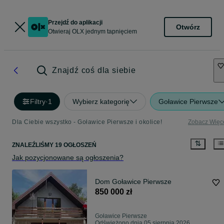
Przejdź do aplikacji
Otwórz
Otwieraj OLX jednym tapnięciem
Znajdź coś dla siebie
Filtry
·
1
Wybierz kategorię
Goławice Pierwsze
Dla Ciebie wszystko - Goławice Pierwsze i okolice!
Zobacz Więc
ZNALEŹLIŚMY 19 OGŁOSZEŃ
Jak pozycjonowane są ogłoszenia?
Dom Goławice Pierwsze
850 000 zł
Goławice Pierwsze
Odświeżono dnia 05 sierpnia 2026