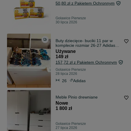
50,80 zł z Pakietem Ochronnym
Goławice Pierwsze
30 lipca 2026
Buty dziecięce- buciki 11 par w
komplecie rozmiar 26-27 Adidas
Fila Martens Lasocki Puma
Używane
149 zł
157,72 zł z Pakietem Ochronnym
Goławice Pierwsze
28 lipca 2026
26
Adidas
Meble Pinio drewniane
Nowe
1 800 zł
Goławice Pierwsze
27 lipca 2026