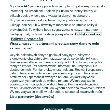
My i nasi
447
partnerzy przechowujemy lub uzyskujemy dostęp do
informacji na urządzeniu, takich jak unikalne identyfikatory w
KATEGORIA
plikach cookie w celu przetwarzania danych osobowych.
Użytkownik może zaakceptować wybory lub zarządzać nimi,
Skorzystaj z największego serwisu ogłoszeniowego - Goławice Pierwsze i okolice! Kupuj to, czego pragniesz i sprzedawaj to, czego już nie potrzebujesz!
Zobacz Więc
klikając poniżej lub w dowolnym momencie na stronie polityki
prywatności. Te wybory będą sygnalizowane naszym partnerom i
nie będą miały wpływu na dane przeglądania.
Polityka cookies,
Mapa kategorii
Polityka Prywatności
Mapa miejscowości
Wraz z naszymi partnerami przetwarzamy dane w celu
zapewnienia:
Mapa ministron
Użycie dokładnych danych geolokalizacyjnych. Aktywne
Popularne wyszukiwania
skanowanie charakterystyki urządzenia do celów identyfikacji.
Rozumienie odbiorców dzięki statystyce lub kombinacji danych z
różnych źródeł. Przechowywanie informacji na urządzeniu lub
dostęp do nich. Pomiar efektywności reklam. Rozwój i ulepszanie
usług. Tworzenie profili w celu personalizacji treści. Tworzenie
profili w celu spersonalizowanych reklam. Wykorzystywanie
ograniczonych danych do wyboru reklam. Wykorzystywanie
ograniczonych danych do wyboru treści. Pomiar efektywności
treści. Wykorzystanie profili do wyboru spersonalizowanych reklam.
Wykorzystywanie profili w celu doboru spersonalizowanych treści.
Lista partnerów (dostawców)
Akceptuj wszystkie