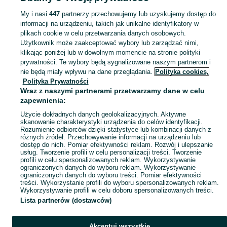
Strona główna
Dolnośląskie
Gogołowice
My i nasi
447
partnerzy przechowujemy lub uzyskujemy dostęp do
informacji na urządzeniu, takich jak unikalne identyfikatory w
KATEGORIA
plikach cookie w celu przetwarzania danych osobowych.
Użytkownik może zaakceptować wybory lub zarządzać nimi,
Skorzystaj z największego serwisu ogłoszeniowego - Gogołowice i okolice! Kupuj to, czego pragniesz i sprzedawaj to, czego już nie potrzebujesz!
Zobacz Więc
klikając poniżej lub w dowolnym momencie na stronie polityki
prywatności. Te wybory będą sygnalizowane naszym partnerom i
nie będą miały wpływu na dane przeglądania.
Polityka cookies,
Mapa kategorii
Polityka Prywatności
Mapa miejscowości
Wraz z naszymi partnerami przetwarzamy dane w celu
zapewnienia:
Mapa ministron
Użycie dokładnych danych geolokalizacyjnych. Aktywne
Popularne wyszukiwania
skanowanie charakterystyki urządzenia do celów identyfikacji.
Rozumienie odbiorców dzięki statystyce lub kombinacji danych z
różnych źródeł. Przechowywanie informacji na urządzeniu lub
dostęp do nich. Pomiar efektywności reklam. Rozwój i ulepszanie
usług. Tworzenie profili w celu personalizacji treści. Tworzenie
profili w celu spersonalizowanych reklam. Wykorzystywanie
ograniczonych danych do wyboru reklam. Wykorzystywanie
ograniczonych danych do wyboru treści. Pomiar efektywności
treści. Wykorzystanie profili do wyboru spersonalizowanych reklam.
Wykorzystywanie profili w celu doboru spersonalizowanych treści.
Lista partnerów (dostawców)
Akceptuj wszystkie