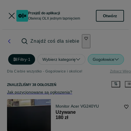
Przejdź do aplikacji
Otwórz
Otwieraj OLX jednym tapnięciem
Znajdź coś dla siebie
Filtry
·
1
Wybierz kategorię
Gogołowice
Dla Ciebie wszystko - Gogołowice i okolice!
Zobacz Więc
ZNALEŹLIŚMY 38 OGŁOSZEŃ
Jak pozycjonowane są ogłoszenia?
Monitor Acer VG240YU
Używane
180 zł