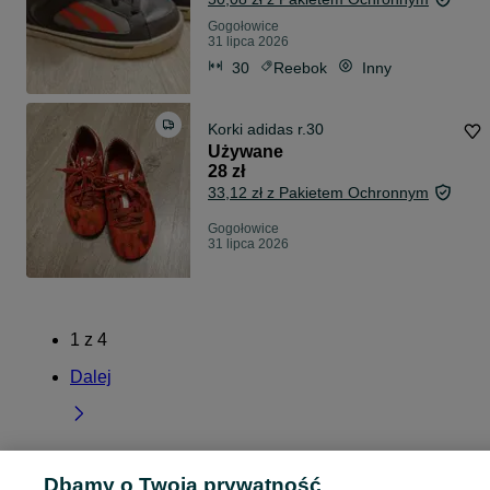
Gogołowice
31 lipca 2026
30
Reebok
Inny
Korki adidas r.30
Używane
28 zł
33,12 zł z Pakietem Ochronnym
Gogołowice
31 lipca 2026
1
z
4
Dalej
Dbamy o Twoją prywatność