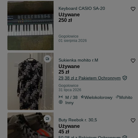
Keyboard CASIO SA-20
Używane
250 zł
Gogołowice
01 sierpnia 2026
Sukienka mohito r.M
Używane
25 zł
29,38 zł z Pakietem Ochronnym
Gogołowice
31 lipca 2026
M / 38
Wielokolorowy
Mohito
Inny
Buty Reebok r. 30,5
Używane
45 zł
50,08 zł z Pakietem Ochronnym