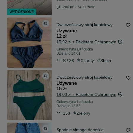
1 200 m² - 74.17 zł/m²
WYRÓŻNIONE
Dwuczęściowy strój kąpielowy
Używane
12 zł
15,92 zł z Pakietem Ochronnym
Gniewczyna Łańcucka
Dzisiaj o 14:01
S / 36
Czarny
Shein
Dwuczęściowy strój kąpielowy
Używane
15 zł
19,03 zł z Pakietem Ochronnym
Gniewczyna Łańcucka
Dzisiaj o 13:53
158
Zielony
Spodnie vintage damskie