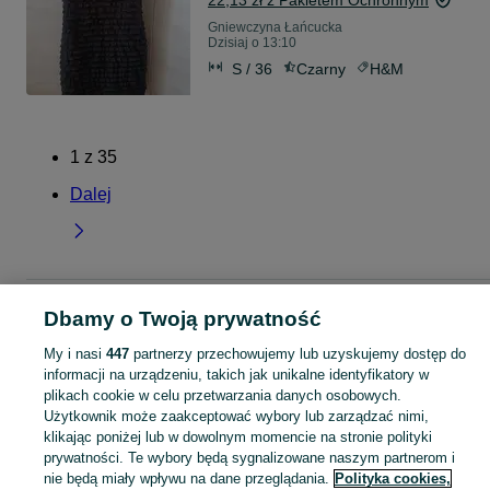
22,13 zł z Pakietem Ochronnym
Gniewczyna Łańcucka
Dzisiaj o 13:10
S / 36
Czarny
H&M
1
z
35
Dalej
Strona główna
Podkarpackie
Gniewczyna Łańcucka
Dbamy o Twoją prywatność
My i nasi
447
partnerzy przechowujemy lub uzyskujemy dostęp do
KATEGORIA
informacji na urządzeniu, takich jak unikalne identyfikatory w
plikach cookie w celu przetwarzania danych osobowych.
Użytkownik może zaakceptować wybory lub zarządzać nimi,
Skorzystaj z największego serwisu ogłoszeniowego - Gniewczyna Łańcucka i okolice! Kupuj to, czego pragniesz i sprzedawaj to, czego już nie potrzebujesz!
Zobacz Więc
klikając poniżej lub w dowolnym momencie na stronie polityki
prywatności. Te wybory będą sygnalizowane naszym partnerom i
Mapa kategorii
nie będą miały wpływu na dane przeglądania.
Polityka cookies,