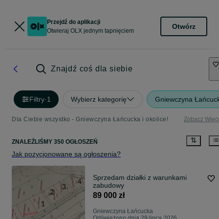
Przejdź do aplikacji
Otwórz
Otwieraj OLX jednym tapnięciem
Znajdź coś dla siebie
Filtry
·
1
Wybierz kategorię
Gniewczyna Łańcuc
Dla Ciebie wszystko - Gniewczyna Łańcucka i okolice!
Zobacz Więc
ZNALEŹLIŚMY 350 OGŁOSZEŃ
Jak pozycjonowane są ogłoszenia?
Sprzedam działki z warunkami
zabudowy
89 000 zł
Gniewczyna Łańcucka
Odświeżono dnia 29 lipca 2026