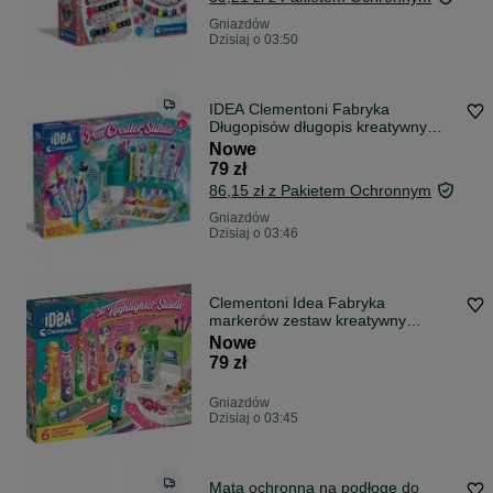
Gniazdów
Dzisiaj o 03:50
IDEA Clementoni Fabryka
Długopisów długopis kreatywny
laboratorium
Nowe
79 zł
86,15 zł z Pakietem Ochronnym
Gniazdów
Dzisiaj o 03:46
Clementoni Idea Fabryka
markerów zestaw kreatywny
marker mazak
Nowe
79 zł
Gniazdów
Dzisiaj o 03:45
Mata ochronna na podłogę do