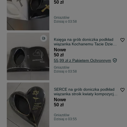
KRZYŻ
50 zł
Gniazdów
Dzisiaj o 03:58
Księga na grób doniczka podkład
wiązanka Kochanemu Tacie Dzień
Ojca
Nowe
50 zł
55,99 zł z Pakietem Ochronnym
Gniazdów
Dzisiaj o 03:58
SERCE na grób doniczka podkład
wiązanka stroik kwiaty kompozycja
RÓŻA
Nowe
50 zł
Gniazdów
Dzisiaj o 03:55