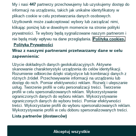
nocleg
felgi 4x100 16 hyundai
My i nasi
447
partnerzy przechowujemy lub uzyskujemy dostęp do
informacji na urządzeniu, takich jak unikalne identyfikatory w
plikach cookie w celu przetwarzania danych osobowych.
Skorzystaj z największego serwisu ogłoszeniowego - Gniazdów i okolice! Kupuj to, czego pragniesz i sprzedawaj to, czego już nie potrzebujesz!
Zobacz Więc
Użytkownik może zaakceptować wybory lub zarządzać nimi,
klikając poniżej lub w dowolnym momencie na stronie polityki
prywatności. Te wybory będą sygnalizowane naszym partnerom i
Mapa kategorii
nie będą miały wpływu na dane przeglądania.
Polityka cookies,
Mapa miejscowości
Polityka Prywatności
Wraz z naszymi partnerami przetwarzamy dane w celu
Mapa ministron
zapewnienia:
Popularne wyszukiwania
Użycie dokładnych danych geolokalizacyjnych. Aktywne
skanowanie charakterystyki urządzenia do celów identyfikacji.
Rozumienie odbiorców dzięki statystyce lub kombinacji danych z
różnych źródeł. Przechowywanie informacji na urządzeniu lub
dostęp do nich. Pomiar efektywności reklam. Rozwój i ulepszanie
usług. Tworzenie profili w celu personalizacji treści. Tworzenie
profili w celu spersonalizowanych reklam. Wykorzystywanie
ograniczonych danych do wyboru reklam. Wykorzystywanie
ograniczonych danych do wyboru treści. Pomiar efektywności
treści. Wykorzystanie profili do wyboru spersonalizowanych reklam.
Wykorzystywanie profili w celu doboru spersonalizowanych treści.
Lista partnerów (dostawców)
Akceptuj wszystkie