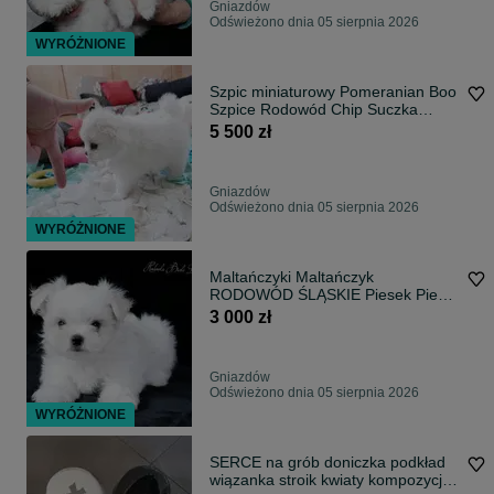
Gniazdów
Odświeżono dnia 05 sierpnia 2026
WYRÓŻNIONE
Szpic miniaturowy Pomeranian Boo
Szpice Rodowód Chip Suczka
Chanel
5 500 zł
Gniazdów
Odświeżono dnia 05 sierpnia 2026
WYRÓŻNIONE
Maltańczyki Maltańczyk
RODOWÓD ŚLĄSKIE Piesek Pieski
Samiec linia koreańska
3 000 zł
Gniazdów
Odświeżono dnia 05 sierpnia 2026
WYRÓŻNIONE
SERCE na grób doniczka podkład
wiązanka stroik kwiaty kompozycja