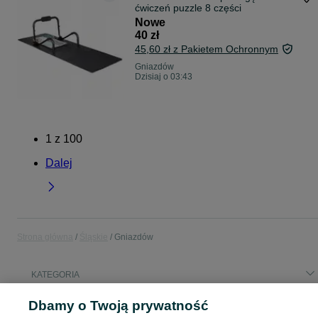
ćwiczeń puzzle 8 części
Nowe
40 zł
45,60 zł z Pakietem Ochronnym
Gniazdów
Dzisiaj o 03:43
1
z
100
Dalej
Strona główna
Śląskie
Gniazdów
KATEGORIA
Dbamy o Twoją prywatność
Popularne wyszukiwania