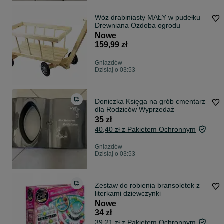
Wóz drabiniasty MAŁY w pudełku
Drewniana Ozdoba ogrodu
Nowe
159,99 zł
Gniazdów
Dzisiaj o 03:53
Doniczka Księga na grób cmentarz
dla Rodziców Wyprzedaż
35 zł
40,40 zł z Pakietem Ochronnym
Gniazdów
Dzisiaj o 03:53
Zestaw do robienia bransoletek z
literkami dziewczynki
Nowe
34 zł
39,21 zł z Pakietem Ochronnym