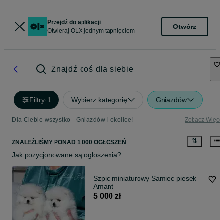
Przejdź do aplikacji
Otwórz
Otwieraj OLX jednym tapnięciem
Znajdź coś dla siebie
Filtry
·
1
Wybierz kategorię
Gniazdów
Dla Ciebie wszystko - Gniazdów i okolice!
Zobacz Więc
ZNALEŹLIŚMY
PONAD
1 000 OGŁOSZEŃ
Jak pozycjonowane są ogłoszenia?
Szpic miniaturowy Samiec piesek
Amant
5 000 zł