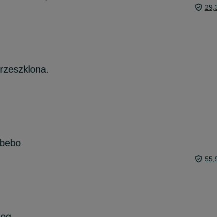
29,
rzeszklona.
 bebo
55,
hog