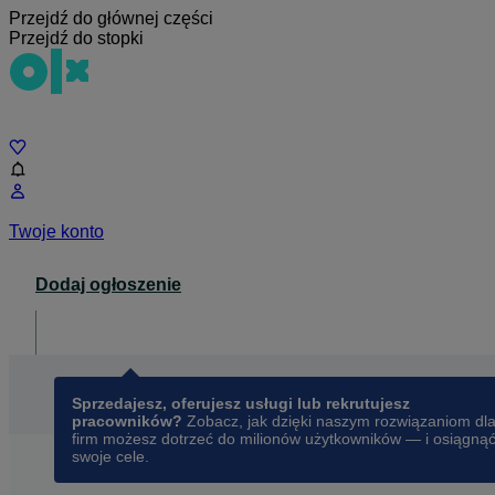
Przejdź do głównej części
Przejdź do stopki
Czat
Twoje konto
Dodaj ogłoszenie
Dla biznesu
opens in a new tab
Sprzedajesz, oferujesz usługi lub rekrutujesz
pracowników?
Zobacz, jak dzięki naszym rozwiązaniom dl
firm możesz dotrzeć do milionów użytkowników — i osiągną
swoje cele.