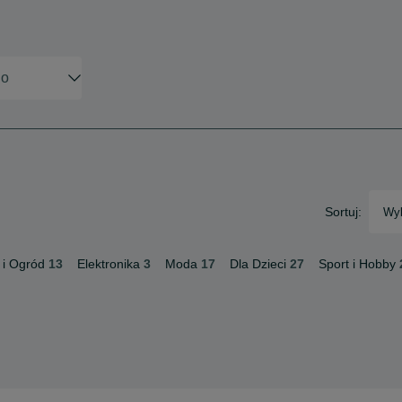
Sortuj:
Wyb
i Ogród
13
Elektronika
3
Moda
17
Dla Dzieci
27
Sport i Hobby