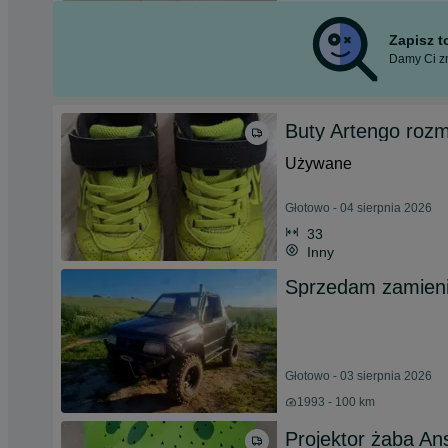
Zapisz 
Damy Ci zn
Buty Artengo rozm
Używane
Głotowo - 04 sierpnia 2026
33
Inny
Sprzedam zamieni
Głotowo - 03 sierpnia 2026
1993 - 100 km
Projektor żaba A