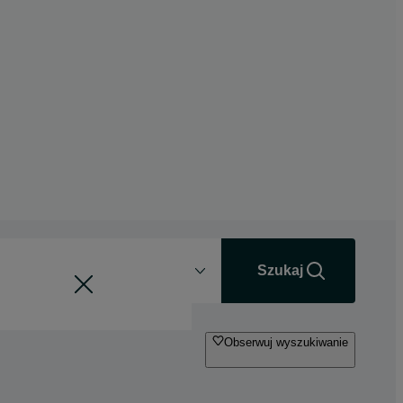
Odległość
+0 km
Szukaj
Obserwuj wyszukiwanie