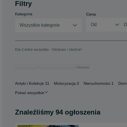
Filtry
Kategoria
Cena
Wszystkie kategorie
Dla Ciebie wszystko - Głotowo i okolice!
Strona główna
Warmińsko-mazurskie
Głotowo
Antyki i Kolekcje
11
Motoryzacja
2
Nieruchomości
1
Dom 
Pokaż wszystkie
Znaleźliśmy 94 ogłoszenia