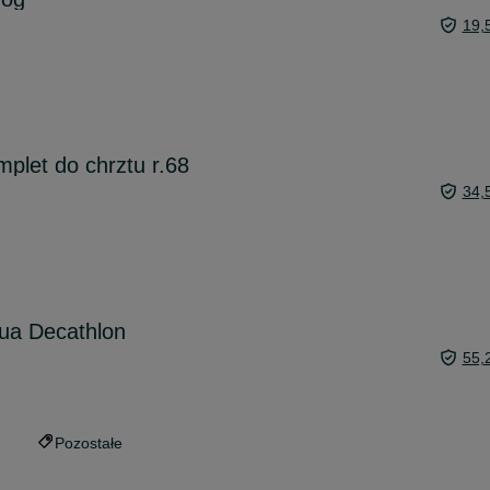
19,
mplet do chrztu r.68
34,
ua Decathlon
55,
Pozostałe