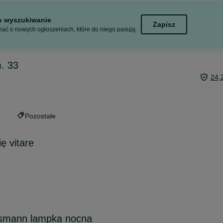
to wyszukiwanie
Zapisz
ać o nowych ogłoszeniach, które do niego pasują.
. 33
24,
Pozostałe
ę vitare
nsmann lampka nocna