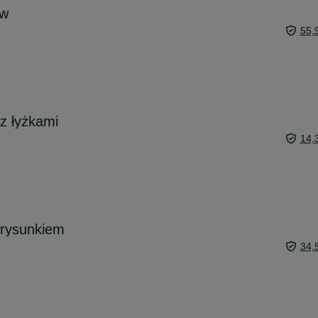
aw
55,
 z łyżkami
14,
z rysunkiem
34,