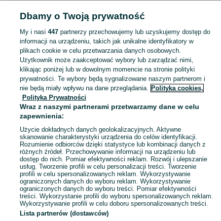
Dbamy o Twoją prywatność
Strona główna
Podlaskie
Glinnik
My i nasi
447
partnerzy przechowujemy lub uzyskujemy dostęp do
informacji na urządzeniu, takich jak unikalne identyfikatory w
KATEGORIA
plikach cookie w celu przetwarzania danych osobowych.
Użytkownik może zaakceptować wybory lub zarządzać nimi,
Skorzystaj z największego serwisu ogłoszeniowego - Glinnik i okolice! Kupuj to, czego pragniesz i sprzedawaj to, czego już nie potrzebujesz!
Zobacz Więc
klikając poniżej lub w dowolnym momencie na stronie polityki
prywatności. Te wybory będą sygnalizowane naszym partnerom i
nie będą miały wpływu na dane przeglądania.
Polityka cookies,
Mapa kategorii
Polityka Prywatności
Mapa miejscowości
Wraz z naszymi partnerami przetwarzamy dane w celu
zapewnienia:
Mapa ministron
Użycie dokładnych danych geolokalizacyjnych. Aktywne
Popularne wyszukiwania
skanowanie charakterystyki urządzenia do celów identyfikacji.
Rozumienie odbiorców dzięki statystyce lub kombinacji danych z
różnych źródeł. Przechowywanie informacji na urządzeniu lub
dostęp do nich. Pomiar efektywności reklam. Rozwój i ulepszanie
usług. Tworzenie profili w celu personalizacji treści. Tworzenie
profili w celu spersonalizowanych reklam. Wykorzystywanie
ograniczonych danych do wyboru reklam. Wykorzystywanie
ograniczonych danych do wyboru treści. Pomiar efektywności
treści. Wykorzystanie profili do wyboru spersonalizowanych reklam.
Wykorzystywanie profili w celu doboru spersonalizowanych treści.
Lista partnerów (dostawców)