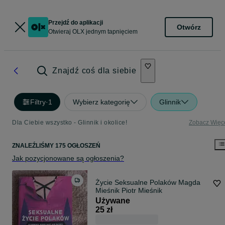
Przejdź do aplikacji
Otwórz
Otwieraj OLX jednym tapnięciem
Znajdź coś dla siebie
Filtry
·
1
Wybierz kategorię
Glinnik
Dla Ciebie wszystko - Glinnik i okolice!
Zobacz Więc
ZNALEŹLIŚMY 175 OGŁOSZEŃ
Jak pozycjonowane są ogłoszenia?
Życie Seksualne Polaków Magda
Mieśnik Piotr Mieśnik
Używane
25 zł