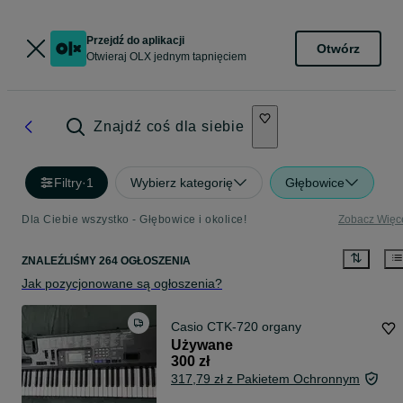
Przejdź do aplikacji
Otwórz
Otwieraj OLX jednym tapnięciem
Znajdź coś dla siebie
Filtry
·
1
Wybierz kategorię
Głębowice
Dla Ciebie wszystko - Głębowice i okolice!
Zobacz Więc
ZNALEŹLIŚMY 264 OGŁOSZENIA
Jak pozycjonowane są ogłoszenia?
Casio CTK-720 organy
Używane
300 zł
317,79 zł z Pakietem Ochronnym