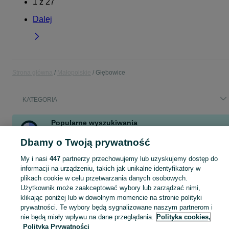
1
z
27
Dalej
Strona główna
Małopolskie
Głębowice
KATEGORIA
Popularne wyszukiwania
zderzak tył 5008 ii
gravel
śliwki
morele
honda crv
mixer
Dbamy o Twoją prywatność
maliny
lutowanie
My i nasi
447
partnerzy przechowujemy lub uzyskujemy dostęp do
Zobacz Więcej
informacji na urządzeniu, takich jak unikalne identyfikatory w
plikach cookie w celu przetwarzania danych osobowych.
Użytkownik może zaakceptować wybory lub zarządzać nimi,
Skorzystaj z największego serwisu ogłoszeniowego - Głębowice i okolice! Kupuj to, czego pragniesz i sprzedawaj to, czego już nie potrzebujesz!
Zobacz Więc
klikając poniżej lub w dowolnym momencie na stronie polityki
prywatności. Te wybory będą sygnalizowane naszym partnerom i
Mapa kategorii
nie będą miały wpływu na dane przeglądania.
Polityka cookies,
Polityka Prywatności
Mapa miejscowości