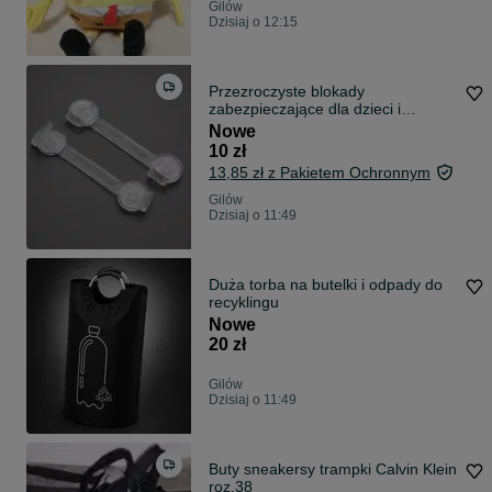
Gilów
Dzisiaj o 12:15
Przezroczyste blokady
zabezpieczające dla dzieci i
zwierząt – zestaw 2 szt.
Nowe
10 zł
13,85 zł z Pakietem Ochronnym
Gilów
Dzisiaj o 11:49
Duża torba na butelki i odpady do
recyklingu
Nowe
20 zł
Gilów
Dzisiaj o 11:49
Buty sneakersy trampki Calvin Klein
roz.38