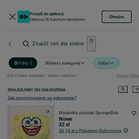
Przejdź do aplikacji
Otwórz
Otwieraj OLX jednym tapnięciem
Znajdź coś dla siebie
Filtry
·
1
Wybierz kategorię
Gilów
Dla Ciebie wszystko - Gilów i okolice!
Zobacz Więc
ZNALEŹLIŚMY 392 OGŁOSZENIA
Jak pozycjonowane są ogłoszenia?
Maskotka pluszak SpongeBob
Nowe
22 zł
26,74 zł z Pakietem Ochronnym