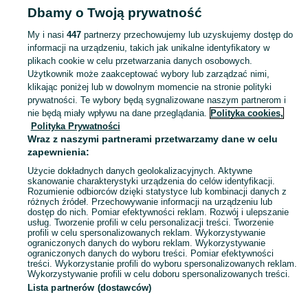
Dbamy o Twoją prywatność
Strona główna
Dolnośląskie
Gilów
My i nasi
447
partnerzy przechowujemy lub uzyskujemy dostęp do
informacji na urządzeniu, takich jak unikalne identyfikatory w
KATEGORIA
plikach cookie w celu przetwarzania danych osobowych.
Użytkownik może zaakceptować wybory lub zarządzać nimi,
Skorzystaj z największego serwisu ogłoszeniowego - Gilów i okolice! Kupuj to, czego pragniesz i sprzedawaj to, czego już nie potrzebujesz!
Zobacz Więc
klikając poniżej lub w dowolnym momencie na stronie polityki
prywatności. Te wybory będą sygnalizowane naszym partnerom i
nie będą miały wpływu na dane przeglądania.
Polityka cookies,
Mapa kategorii
Polityka Prywatności
Mapa miejscowości
Wraz z naszymi partnerami przetwarzamy dane w celu
zapewnienia:
Mapa ministron
Użycie dokładnych danych geolokalizacyjnych. Aktywne
Popularne wyszukiwania
skanowanie charakterystyki urządzenia do celów identyfikacji.
Rozumienie odbiorców dzięki statystyce lub kombinacji danych z
różnych źródeł. Przechowywanie informacji na urządzeniu lub
dostęp do nich. Pomiar efektywności reklam. Rozwój i ulepszanie
usług. Tworzenie profili w celu personalizacji treści. Tworzenie
profili w celu spersonalizowanych reklam. Wykorzystywanie
ograniczonych danych do wyboru reklam. Wykorzystywanie
ograniczonych danych do wyboru treści. Pomiar efektywności
treści. Wykorzystanie profili do wyboru spersonalizowanych reklam.
Wykorzystywanie profili w celu doboru spersonalizowanych treści.
Lista partnerów (dostawców)