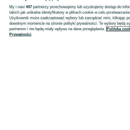
My i nasi
447
partnerzy przechowujemy lub uzyskujemy dostęp do infor
takich jak unikalne identyfikatory w plikach cookie w celu przetwarzan
Użytkownik może zaakceptować wybory lub zarządzać nimi, klikając po
dowolnym momencie na stronie polityki prywatności. Te wybory będą 
partnerom i nie będą miały wpływu na dane przeglądania.
Polityka coo
Prywatności
Aplikacje mobilne OLX.pl
Pomoc
Wyróżnione ogłoszenia
Oferta dla firm
Blog
Regulamin
Polityka prywatności
Reklama
Informacja o realizowanej strategii podatkowej