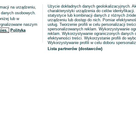
Użycie dokładnych danych geolokalizacyjnych. A
macji na urządzeniu,
charakterystyki urządzenia do celów identyfikacji
ia danych osobowych.
statystyce lub kombinacji danych z różnych źróde
niżej lub w
urządzeniu lub dostęp do nich. Pomiar efektywnoś
sygnalizowane naszym
usług. Tworzenie profili w celu personalizacji treści
spersonalizowanych reklam. Wykorzystywanie og
kies,
Polityka
reklam. Wykorzystywanie ograniczonych danych d
efektywności treści. Wykorzystanie profili do wy
Wykorzystywanie profili w celu doboru spersonali
Lista partnerów (dostawców)