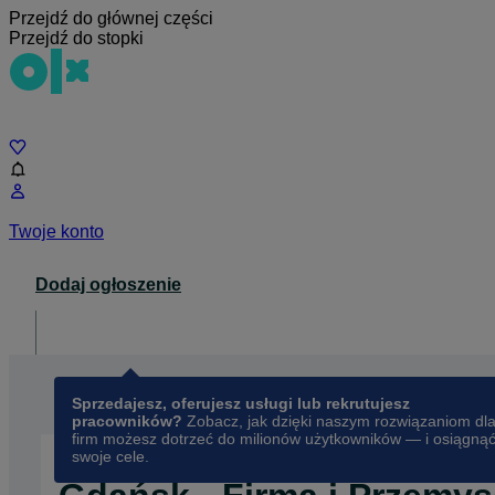
Przejdź do głównej części
Przejdź do stopki
Czat
Twoje konto
Dodaj ogłoszenie
Dla biznesu
opens in a new tab
Sprzedajesz, oferujesz usługi lub rekrutujesz
pracowników?
Zobacz, jak dzięki naszym rozwiązaniom dl
firm możesz dotrzeć do milionów użytkowników — i osiągną
swoje cele.