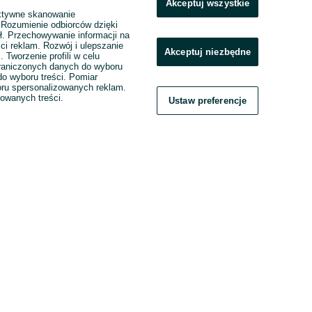
Akceptuj wszystkie
ktywne skanowanie
. Rozumienie odbiorców dzięki
ł. Przechowywanie informacji na
ci reklam. Rozwój i ulepszanie
Akceptuj niezbędne
. Tworzenie profili w celu
raniczonych danych do wyboru
o wyboru treści. Pomiar
boru spersonalizowanych reklam.
zowanych treści.
Ustaw preferencje