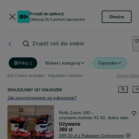
Przejdź do aplikacji
Otwórz
Otwieraj OLX jednym tapnięciem
Znajdź coś dla siebie
Filtry
·
1
Wybierz kategorię
Gąsówka
Dla Ciebie wszystko - Gąsówka i okolice!
Zobacz Więc
ZNALEŹLIŚMY 167 OGŁOSZEŃ
Jak pozycjonowane są ogłoszenia?
Rolki Zoom 100 –
Dostawa gratis
używane,rozmiar:41-42, dobry stan
Używane
380 zł
399,20 zł z Pakietem Ochronnym