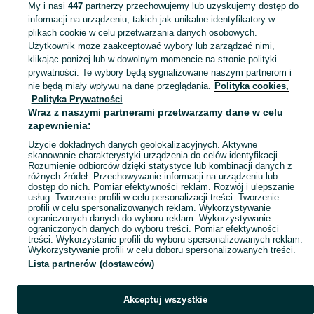
My i nasi
447
partnerzy przechowujemy lub uzyskujemy dostęp do
KATEGORIA
informacji na urządzeniu, takich jak unikalne identyfikatory w
plikach cookie w celu przetwarzania danych osobowych.
Skorzystaj z największego serwisu ogłoszeniowego - Gąsówka i okolice! Kupuj to, czego pragniesz i sprzedawaj to, czego już nie potrzebujesz!
Zobacz Więc
Użytkownik może zaakceptować wybory lub zarządzać nimi,
klikając poniżej lub w dowolnym momencie na stronie polityki
prywatności. Te wybory będą sygnalizowane naszym partnerom i
Mapa kategorii
nie będą miały wpływu na dane przeglądania.
Polityka cookies,
Mapa miejscowości
Polityka Prywatności
Wraz z naszymi partnerami przetwarzamy dane w celu
Mapa ministron
zapewnienia:
Popularne wyszukiwania
Użycie dokładnych danych geolokalizacyjnych. Aktywne
skanowanie charakterystyki urządzenia do celów identyfikacji.
Rozumienie odbiorców dzięki statystyce lub kombinacji danych z
różnych źródeł. Przechowywanie informacji na urządzeniu lub
dostęp do nich. Pomiar efektywności reklam. Rozwój i ulepszanie
usług. Tworzenie profili w celu personalizacji treści. Tworzenie
profili w celu spersonalizowanych reklam. Wykorzystywanie
ograniczonych danych do wyboru reklam. Wykorzystywanie
ograniczonych danych do wyboru treści. Pomiar efektywności
treści. Wykorzystanie profili do wyboru spersonalizowanych reklam.
Wykorzystywanie profili w celu doboru spersonalizowanych treści.
Lista partnerów (dostawców)
Akceptuj wszystkie