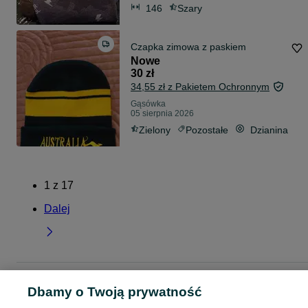
146
Szary
Czapka zimowa z paskiem
Nowe
30 zł
34,55 zł z Pakietem Ochronnym
Gąsówka
05 sierpnia 2026
Zielony
Pozostałe
Dzianina
1
z
17
Dalej
Strona główna
Podkarpackie
Gąsówka
Dbamy o Twoją prywatność