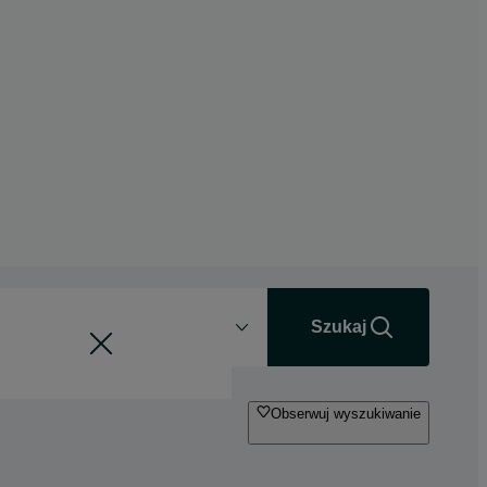
Odległość
+0 km
Szukaj
Obserwuj wyszukiwanie