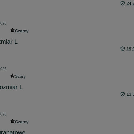
24,
2026
Czarny
zmiar L
19,
2026
Szary
ozmiar L
13,
2026
Czarny
granatowe