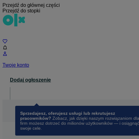
Przejdź do głównej części
Przejdź do stopki
Czat
Twoje konto
Dodaj ogłoszenie
Dla biznesu
opens in a new tab
Sprzedajesz, oferujesz usługi lub rekrutujesz
pracowników?
Zobacz, jak dzięki naszym rozwiązaniom dl
firm możesz dotrzeć do milionów użytkowników — i osiągną
swoje cele.