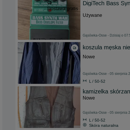
DigiTech Bass Sy
Dostawa gratis
Używane
Gąsówka-Osse - Dzisiaj o 07:
koszula męska ni
Nowe
Gąsówka-Osse - 05 sierpnia 
L / 50-52
kamizelka skórza
Nowe
Gąsówka-Osse - 05 sierpnia 
L / 50-52
Skóra naturalna