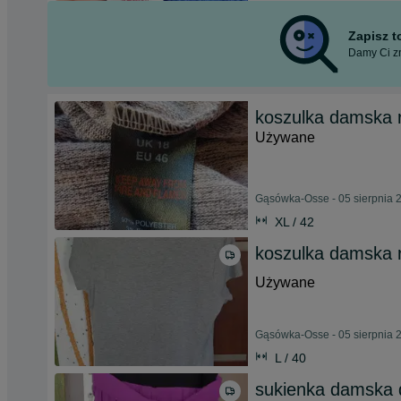
Zapisz 
Damy Ci zn
koszulka damska 
Używane
Gąsówka-Osse - 05 sierpnia 
XL / 42
koszulka damska 
Używane
Gąsówka-Osse - 05 sierpnia 
L / 40
sukienka damska 