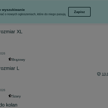
to wyszukiwanie
Zapisz
ać o nowych ogłoszeniach, które do niego pasują.
rozmiar XL
2026
Brązowy
rozmiar L
13,
2026
Szary
do kolan