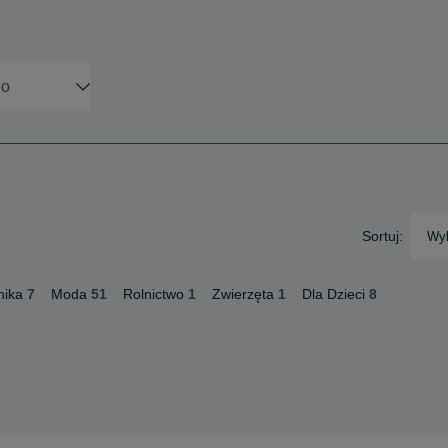
Sortuj:
Wyb
nika
7
Moda
51
Rolnictwo
1
Zwierzęta
1
Dla Dzieci
8