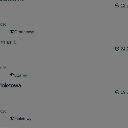
13,
2026
Granatowy
zmiar L
24,
2026
Czarny
ioletowa
19,
2026
Fioletowy