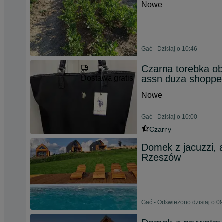
Nowe
Gać - Dzisiaj o 10:46
Czarna torebka ob
assn duza shoppe
Dostawa gratis
Nowe
Gać - Dzisiaj o 10:00
Czarny
Domek z jacuzzi, 
Rzeszów
Gać - Odświeżono dzisiaj o 0