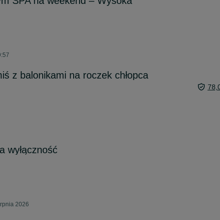
ym SPA na weekend – Wysoka
9:57
miś z balonikami na roczek chłopca
78,
na wyłączność
erpnia 2026