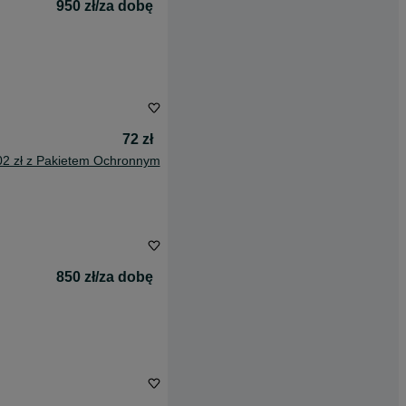
950 zł/za dobę
72 zł
02 zł z Pakietem Ochronnym
850 zł/za dobę