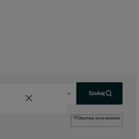
Odległość
+0 km
Szukaj
Obserwuj wyszukiwanie