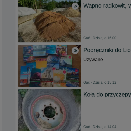
Wapno radkowit,
Gać - Dzisiaj o 16:00
Podręczniki do Li
Używane
Gać - Dzisiaj o 15:12
Koła do przyczepy
Gać - Dzisiaj o 14:04