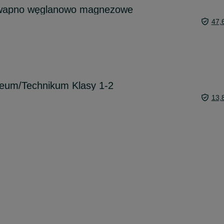
 wapno węglanowo magnezowe
47,
ceum/Technikum Klasy 1-2
13,