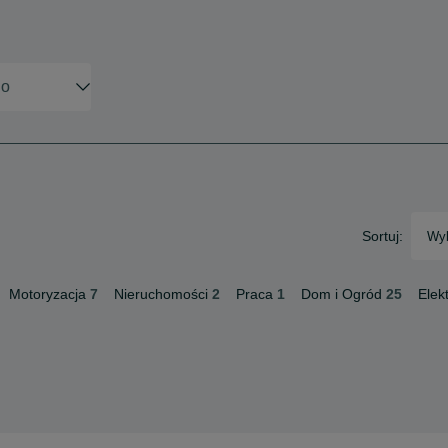
Sortuj:
Wyb
Motoryzacja
7
Nieruchomości
2
Praca
1
Dom i Ogród
25
Elek