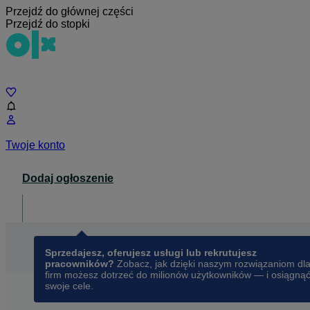
Przejdź do głównej części
Przejdź do stopki
Czat
Twoje konto
Dodaj ogłoszenie
Dla biznesu
opens in a new tab
Sprzedajesz, oferujesz usługi lub rekrutujesz
pracowników?
Zobacz, jak dzięki naszym rozwiązaniom dl
firm możesz dotrzeć do milionów użytkowników — i osiągną
swoje cele.