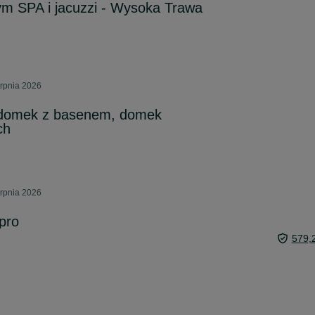
m SPA i jacuzzi - Wysoka Trawa
erpnia 2026
 domek z basenem, domek
ch
erpnia 2026
pro
579,