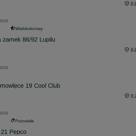
8,
 2026
Wielokolorowy
a zamek 86/92 Lupilu
8,
 2026
emowlęce 19 Cool Club
9,
 2026
Pozostałe
e 21 Pepco