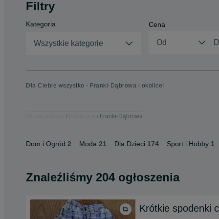
Filtry
Kategoria
Cena
Wszystkie kategorie
Dla Ciebie wszystko - Franki-Dąbrowa i okolice!
Strona główna
Podlaskie
Franki-Dąbrowa
Dom i Ogród
2
Moda
21
Dla Dzieci
174
Sport i Hobby
1
Znaleźliśmy 204 ogłoszenia
Krótkie spodenki 