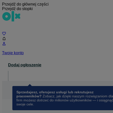
Przejdź do głównej części
Przejdź do stopki
Czat
Twoje konto
Dodaj ogłoszenie
Dla biznesu
opens in a new tab
Sprzedajesz, oferujesz usługi lub rekrutujesz
pracowników?
Zobacz, jak dzięki naszym rozwiązaniom dl
firm możesz dotrzeć do milionów użytkowników — i osiągną
swoje cele.