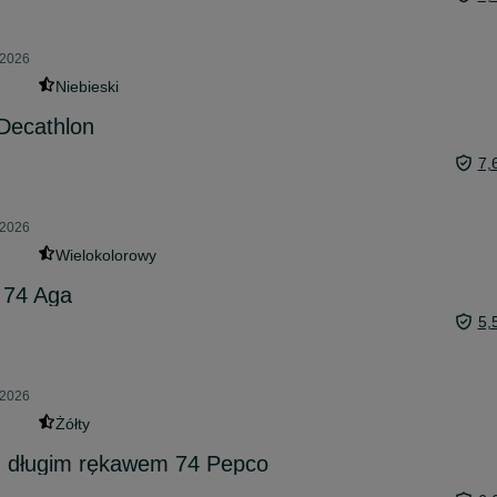
 2026
Niebieski
 Decathlon
7,
 2026
Wielokolorowy
y 74 Aga
5,
 2026
Żółty
 z długim rękawem 74 Pepco