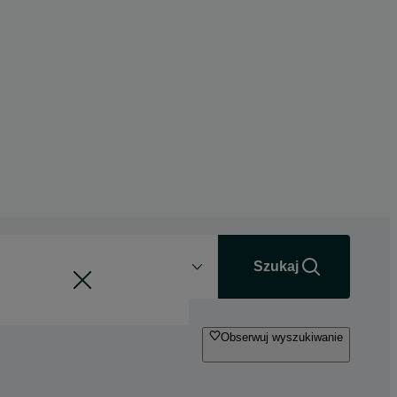
Odległość
+0 km
Szukaj
Obserwuj wyszukiwanie