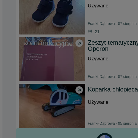
Używane
Franki-Dąbrowa - 07 sierpnia
21
Zeszyt tematyczn
Operon
Używane
Franki-Dąbrowa - 07 sierpnia
Koparka chłopięca
Używane
Franki-Dąbrowa - 05 sierpnia