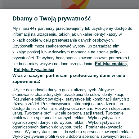
Dbamy o Twoją prywatność
My i nasi
447
partnerzy przechowujemy lub uzyskujemy dostęp do
informacji na urządzeniu, takich jak unikalne identyfikatory w
Coś poszło nie tak
plikach cookie w celu przetwarzania danych osobowych.
Użytkownik może zaakceptować wybory lub zarządzać nimi,
Odśwież tę stronę lub wróć na stronę główną.
klikając poniżej lub w dowolnym momencie na stronie polityki
prywatności. Te wybory będą sygnalizowane naszym partnerom i
Odśwież
nie będą miały wpływu na dane przeglądania.
Polityka cookies,
Polityka Prywatności
Wraz z naszymi partnerami przetwarzamy dane w celu
zapewnienia:
Użycie dokładnych danych geolokalizacyjnych. Aktywne
skanowanie charakterystyki urządzenia do celów identyfikacji.
Rozumienie odbiorców dzięki statystyce lub kombinacji danych z
różnych źródeł. Przechowywanie informacji na urządzeniu lub
dostęp do nich. Pomiar efektywności reklam. Rozwój i ulepszanie
usług. Tworzenie profili w celu personalizacji treści. Tworzenie
profili w celu spersonalizowanych reklam. Wykorzystywanie
ograniczonych danych do wyboru reklam. Wykorzystywanie
ograniczonych danych do wyboru treści. Pomiar efektywności
treści. Wykorzystanie profili do wyboru spersonalizowanych reklam.
Wykorzystywanie profili w celu doboru spersonalizowanych treści.