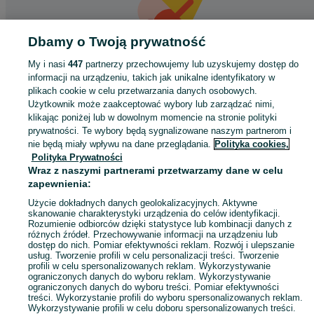
Dbamy o Twoją prywatność
My i nasi
447
partnerzy przechowujemy lub uzyskujemy dostęp do
informacji na urządzeniu, takich jak unikalne identyfikatory w
Coś poszło nie tak
plikach cookie w celu przetwarzania danych osobowych.
Użytkownik może zaakceptować wybory lub zarządzać nimi,
Odśwież tę stronę lub wróć na stronę główną.
klikając poniżej lub w dowolnym momencie na stronie polityki
prywatności. Te wybory będą sygnalizowane naszym partnerom i
Odśwież
nie będą miały wpływu na dane przeglądania.
Polityka cookies,
Polityka Prywatności
Wraz z naszymi partnerami przetwarzamy dane w celu
zapewnienia:
Użycie dokładnych danych geolokalizacyjnych. Aktywne
skanowanie charakterystyki urządzenia do celów identyfikacji.
Rozumienie odbiorców dzięki statystyce lub kombinacji danych z
różnych źródeł. Przechowywanie informacji na urządzeniu lub
dostęp do nich. Pomiar efektywności reklam. Rozwój i ulepszanie
usług. Tworzenie profili w celu personalizacji treści. Tworzenie
profili w celu spersonalizowanych reklam. Wykorzystywanie
ograniczonych danych do wyboru reklam. Wykorzystywanie
ograniczonych danych do wyboru treści. Pomiar efektywności
treści. Wykorzystanie profili do wyboru spersonalizowanych reklam.
Wykorzystywanie profili w celu doboru spersonalizowanych treści.