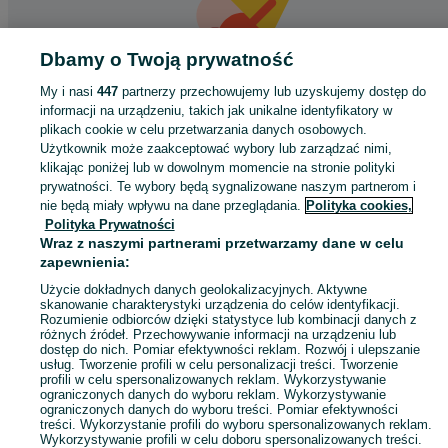
Dbamy o Twoją prywatność
My i nasi
447
partnerzy przechowujemy lub uzyskujemy dostęp do
informacji na urządzeniu, takich jak unikalne identyfikatory w
Coś poszło nie tak
plikach cookie w celu przetwarzania danych osobowych.
Użytkownik może zaakceptować wybory lub zarządzać nimi,
Odśwież tę stronę lub wróć na stronę główną.
klikając poniżej lub w dowolnym momencie na stronie polityki
prywatności. Te wybory będą sygnalizowane naszym partnerom i
Odśwież
nie będą miały wpływu na dane przeglądania.
Polityka cookies,
Polityka Prywatności
Wraz z naszymi partnerami przetwarzamy dane w celu
zapewnienia:
Użycie dokładnych danych geolokalizacyjnych. Aktywne
skanowanie charakterystyki urządzenia do celów identyfikacji.
Rozumienie odbiorców dzięki statystyce lub kombinacji danych z
różnych źródeł. Przechowywanie informacji na urządzeniu lub
dostęp do nich. Pomiar efektywności reklam. Rozwój i ulepszanie
usług. Tworzenie profili w celu personalizacji treści. Tworzenie
profili w celu spersonalizowanych reklam. Wykorzystywanie
ograniczonych danych do wyboru reklam. Wykorzystywanie
ograniczonych danych do wyboru treści. Pomiar efektywności
treści. Wykorzystanie profili do wyboru spersonalizowanych reklam.
Wykorzystywanie profili w celu doboru spersonalizowanych treści.