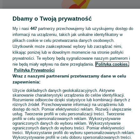
Dbamy o Twoją prywatność
My i nasi
447
partnerzy przechowujemy lub uzyskujemy dostęp do
informacji na urządzeniu, takich jak unikalne identyfikatory w
Coś poszło nie tak
plikach cookie w celu przetwarzania danych osobowych.
Użytkownik może zaakceptować wybory lub zarządzać nimi,
Odśwież tę stronę lub wróć na stronę główną.
klikając poniżej lub w dowolnym momencie na stronie polityki
prywatności. Te wybory będą sygnalizowane naszym partnerom i
Odśwież
nie będą miały wpływu na dane przeglądania.
Polityka cookies,
Polityka Prywatności
Wraz z naszymi partnerami przetwarzamy dane w celu
zapewnienia:
Użycie dokładnych danych geolokalizacyjnych. Aktywne
skanowanie charakterystyki urządzenia do celów identyfikacji.
Rozumienie odbiorców dzięki statystyce lub kombinacji danych z
różnych źródeł. Przechowywanie informacji na urządzeniu lub
dostęp do nich. Pomiar efektywności reklam. Rozwój i ulepszanie
usług. Tworzenie profili w celu personalizacji treści. Tworzenie
profili w celu spersonalizowanych reklam. Wykorzystywanie
ograniczonych danych do wyboru reklam. Wykorzystywanie
ograniczonych danych do wyboru treści. Pomiar efektywności
treści. Wykorzystanie profili do wyboru spersonalizowanych reklam.
Wykorzystywanie profili w celu doboru spersonalizowanych treści.