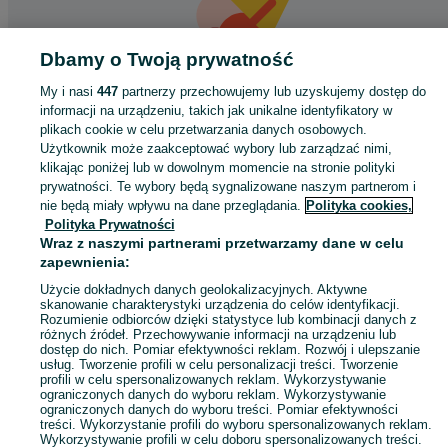
Dbamy o Twoją prywatność
My i nasi
447
partnerzy przechowujemy lub uzyskujemy dostęp do
informacji na urządzeniu, takich jak unikalne identyfikatory w
Coś poszło nie tak
plikach cookie w celu przetwarzania danych osobowych.
Użytkownik może zaakceptować wybory lub zarządzać nimi,
Odśwież tę stronę lub wróć na stronę główną.
klikając poniżej lub w dowolnym momencie na stronie polityki
prywatności. Te wybory będą sygnalizowane naszym partnerom i
Odśwież
nie będą miały wpływu na dane przeglądania.
Polityka cookies,
Polityka Prywatności
Wraz z naszymi partnerami przetwarzamy dane w celu
zapewnienia:
Użycie dokładnych danych geolokalizacyjnych. Aktywne
skanowanie charakterystyki urządzenia do celów identyfikacji.
Rozumienie odbiorców dzięki statystyce lub kombinacji danych z
różnych źródeł. Przechowywanie informacji na urządzeniu lub
dostęp do nich. Pomiar efektywności reklam. Rozwój i ulepszanie
usług. Tworzenie profili w celu personalizacji treści. Tworzenie
profili w celu spersonalizowanych reklam. Wykorzystywanie
ograniczonych danych do wyboru reklam. Wykorzystywanie
ograniczonych danych do wyboru treści. Pomiar efektywności
treści. Wykorzystanie profili do wyboru spersonalizowanych reklam.
Wykorzystywanie profili w celu doboru spersonalizowanych treści.