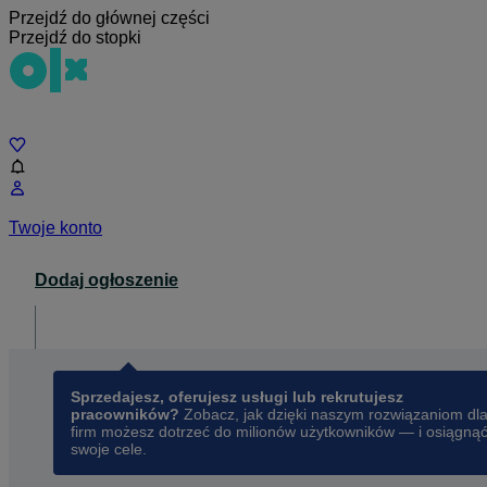
Przejdź do głównej części
Przejdź do stopki
Czat
Twoje konto
Dodaj ogłoszenie
Dla biznesu
opens in a new tab
Sprzedajesz, oferujesz usługi lub rekrutujesz
pracowników?
Zobacz, jak dzięki naszym rozwiązaniom dl
firm możesz dotrzeć do milionów użytkowników — i osiągną
swoje cele.