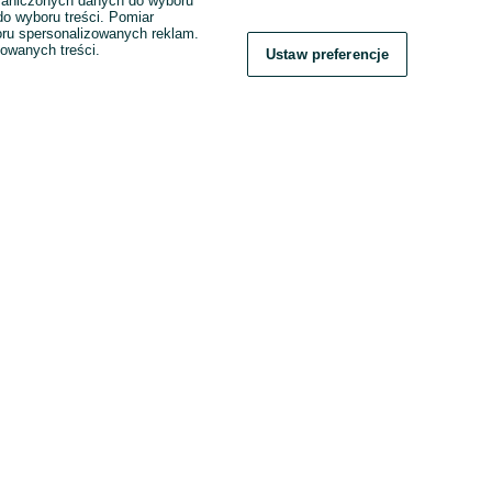
raniczonych danych do wyboru
o wyboru treści. Pomiar
boru spersonalizowanych reklam.
zowanych treści.
Ustaw preferencje