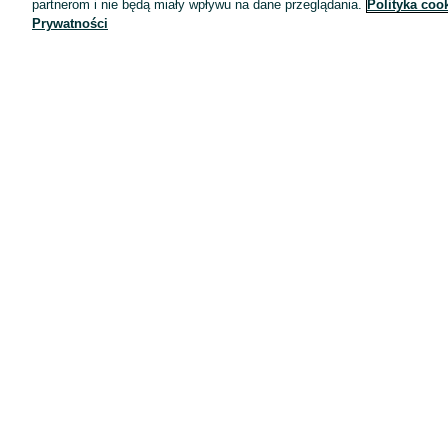
partnerom i nie będą miały wpływu na dane przeglądania.
Polityka coo
Prywatności
Aplikacje mobilne OLX.pl
Pomoc
Wyróżnione ogłoszenia
Oferta dla firm
Blog
Regulamin
Polityka prywatności
Reklama
Informacja o realizowanej strategii podatkowej
Ustawienia plików cookie
Zasady bezpieczeństwa
Mapa kategorii
Mapa miejscowości
Mapa ministron