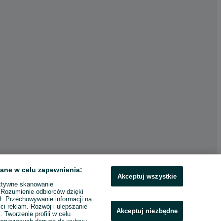
ane w celu zapewnienia:
Akceptuj wszystkie
ktywne skanowanie
. Rozumienie odbiorców dzięki
ł. Przechowywanie informacji na
ci reklam. Rozwój i ulepszanie
Akceptuj niezbędne
. Tworzenie profili w celu