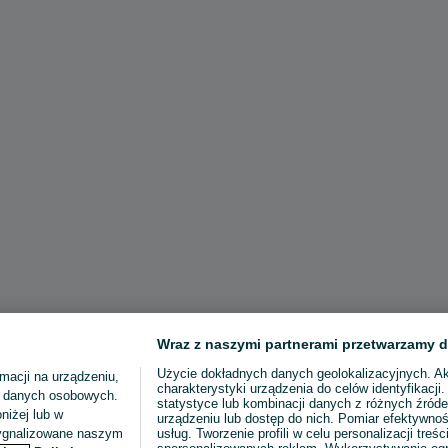
Wraz z naszymi partnerami przetwarzamy d
Użycie dokładnych danych geolokalizacyjnych. A
macji na urządzeniu,
charakterystyki urządzenia do celów identyfikacji
ia danych osobowych.
statystyce lub kombinacji danych z różnych źróde
niżej lub w
urządzeniu lub dostęp do nich. Pomiar efektywnoś
sygnalizowane naszym
usług. Tworzenie profili w celu personalizacji treści