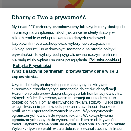
Dbamy o Twoją prywatność
My i nasi
447
partnerzy przechowujemy lub uzyskujemy dostęp do
informacji na urządzeniu, takich jak unikalne identyfikatory w
Coś poszło nie tak
plikach cookie w celu przetwarzania danych osobowych.
Użytkownik może zaakceptować wybory lub zarządzać nimi,
Odśwież tę stronę lub wróć na stronę główną.
klikając poniżej lub w dowolnym momencie na stronie polityki
prywatności. Te wybory będą sygnalizowane naszym partnerom i
Odśwież
nie będą miały wpływu na dane przeglądania.
Polityka cookies,
Polityka Prywatności
Wraz z naszymi partnerami przetwarzamy dane w celu
zapewnienia:
Użycie dokładnych danych geolokalizacyjnych. Aktywne
skanowanie charakterystyki urządzenia do celów identyfikacji.
Rozumienie odbiorców dzięki statystyce lub kombinacji danych z
różnych źródeł. Przechowywanie informacji na urządzeniu lub
dostęp do nich. Pomiar efektywności reklam. Rozwój i ulepszanie
usług. Tworzenie profili w celu personalizacji treści. Tworzenie
profili w celu spersonalizowanych reklam. Wykorzystywanie
ograniczonych danych do wyboru reklam. Wykorzystywanie
ograniczonych danych do wyboru treści. Pomiar efektywności
treści. Wykorzystanie profili do wyboru spersonalizowanych reklam.
Wykorzystywanie profili w celu doboru spersonalizowanych treści.