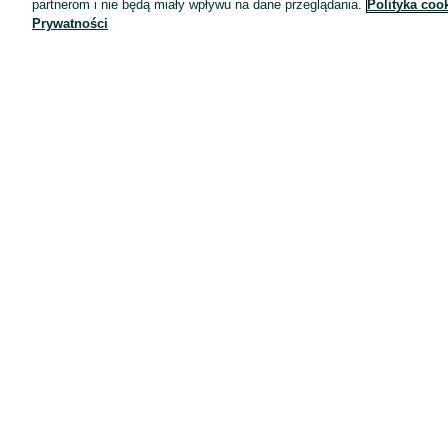
partnerom i nie będą miały wpływu na dane przeglądania.
Polityka coo
Prywatności
Aplikacje mobilne OLX.pl
Pomoc
Wyróżnione ogłoszenia
Oferta dla firm
Blog
Regulamin
Polityka prywatności
Reklama
Informacja o realizowanej strategii podatkowej
Ustawienia plików cookie
Zasady bezpieczeństwa
Mapa kategorii
Mapa miejscowości
Mapa ministron