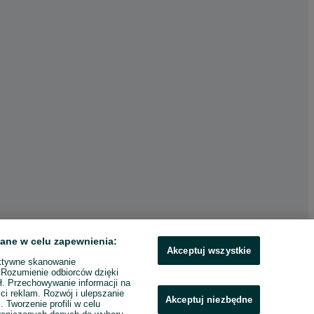
ane w celu zapewnienia:
Akceptuj wszystkie
ktywne skanowanie
. Rozumienie odbiorców dzięki
ł. Przechowywanie informacji na
ci reklam. Rozwój i ulepszanie
Akceptuj niezbędne
. Tworzenie profili w celu