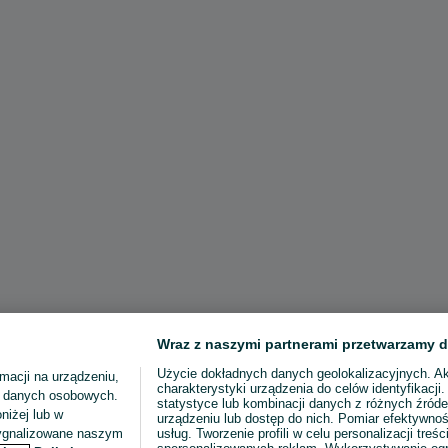
Wraz z naszymi partnerami przetwarzamy d
Użycie dokładnych danych geolokalizacyjnych. A
macji na urządzeniu,
charakterystyki urządzenia do celów identyfikacji
ia danych osobowych.
statystyce lub kombinacji danych z różnych źróde
niżej lub w
urządzeniu lub dostęp do nich. Pomiar efektywnoś
sygnalizowane naszym
usług. Tworzenie profili w celu personalizacji treści