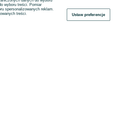
raniczonych danych do wyboru
o wyboru treści. Pomiar
boru spersonalizowanych reklam.
zowanych treści.
Ustaw preferencje