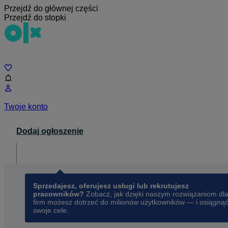
Przejdź do głównej części
Przejdź do stopki
Czat
Twoje konto
Dodaj ogłoszenie
Dla biznesu
opens in a new tab
Sprzedajesz, oferujesz usługi lub rekrutujesz
pracowników?
Zobacz, jak dzięki naszym rozwiązaniom dl
firm możesz dotrzeć do milionów użytkowników — i osiągną
swoje cele.