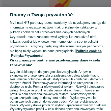
Dbamy o Twoją prywatność
My i nasi
447
partnerzy przechowujemy lub uzyskujemy dostęp do
informacji na urządzeniu, takich jak unikalne identyfikatory w
Coś poszło nie tak
plikach cookie w celu przetwarzania danych osobowych.
Użytkownik może zaakceptować wybory lub zarządzać nimi,
Odśwież tę stronę lub wróć na stronę główną.
klikając poniżej lub w dowolnym momencie na stronie polityki
prywatności. Te wybory będą sygnalizowane naszym partnerom i
Odśwież
nie będą miały wpływu na dane przeglądania.
Polityka cookies,
Polityka Prywatności
Wraz z naszymi partnerami przetwarzamy dane w celu
zapewnienia:
Użycie dokładnych danych geolokalizacyjnych. Aktywne
skanowanie charakterystyki urządzenia do celów identyfikacji.
Rozumienie odbiorców dzięki statystyce lub kombinacji danych z
różnych źródeł. Przechowywanie informacji na urządzeniu lub
dostęp do nich. Pomiar efektywności reklam. Rozwój i ulepszanie
usług. Tworzenie profili w celu personalizacji treści. Tworzenie
profili w celu spersonalizowanych reklam. Wykorzystywanie
ograniczonych danych do wyboru reklam. Wykorzystywanie
ograniczonych danych do wyboru treści. Pomiar efektywności
treści. Wykorzystanie profili do wyboru spersonalizowanych reklam.
Wykorzystywanie profili w celu doboru spersonalizowanych treści.