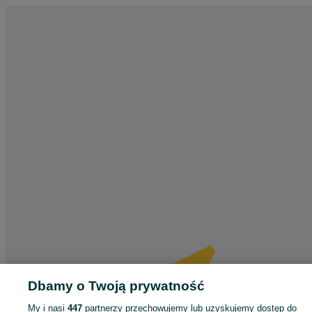
Dbamy o Twoją prywatność
My i nasi
447
partnerzy przechowujemy lub uzyskujemy dostęp do