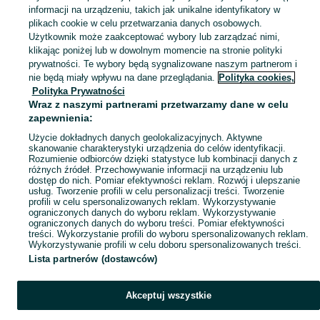
informacji na urządzeniu, takich jak unikalne identyfikatory w
plikach cookie w celu przetwarzania danych osobowych.
Użytkownik może zaakceptować wybory lub zarządzać nimi,
Coś poszło nie tak
klikając poniżej lub w dowolnym momencie na stronie polityki
prywatności. Te wybory będą sygnalizowane naszym partnerom i
Odśwież tę stronę lub wróć na stronę główną.
nie będą miały wpływu na dane przeglądania.
Polityka cookies,
Polityka Prywatności
Odśwież
Wraz z naszymi partnerami przetwarzamy dane w celu
zapewnienia:
Użycie dokładnych danych geolokalizacyjnych. Aktywne
skanowanie charakterystyki urządzenia do celów identyfikacji.
Rozumienie odbiorców dzięki statystyce lub kombinacji danych z
różnych źródeł. Przechowywanie informacji na urządzeniu lub
dostęp do nich. Pomiar efektywności reklam. Rozwój i ulepszanie
usług. Tworzenie profili w celu personalizacji treści. Tworzenie
profili w celu spersonalizowanych reklam. Wykorzystywanie
ograniczonych danych do wyboru reklam. Wykorzystywanie
ograniczonych danych do wyboru treści. Pomiar efektywności
treści. Wykorzystanie profili do wyboru spersonalizowanych reklam.
Wykorzystywanie profili w celu doboru spersonalizowanych treści.
Lista partnerów (dostawców)
Akceptuj wszystkie