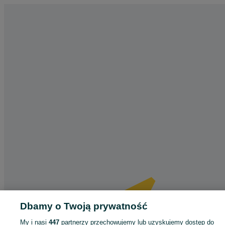
Dbamy o Twoją prywatność
My i nasi
447
partnerzy przechowujemy lub uzyskujemy dostęp do