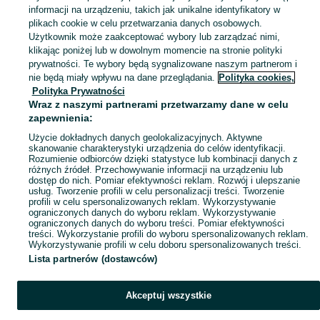
informacji na urządzeniu, takich jak unikalne identyfikatory w
plikach cookie w celu przetwarzania danych osobowych.
Użytkownik może zaakceptować wybory lub zarządzać nimi,
Coś poszło nie tak
klikając poniżej lub w dowolnym momencie na stronie polityki
prywatności. Te wybory będą sygnalizowane naszym partnerom i
Odśwież tę stronę lub wróć na stronę główną.
nie będą miały wpływu na dane przeglądania.
Polityka cookies,
Polityka Prywatności
Odśwież
Wraz z naszymi partnerami przetwarzamy dane w celu
zapewnienia:
Użycie dokładnych danych geolokalizacyjnych. Aktywne
skanowanie charakterystyki urządzenia do celów identyfikacji.
Rozumienie odbiorców dzięki statystyce lub kombinacji danych z
różnych źródeł. Przechowywanie informacji na urządzeniu lub
dostęp do nich. Pomiar efektywności reklam. Rozwój i ulepszanie
usług. Tworzenie profili w celu personalizacji treści. Tworzenie
profili w celu spersonalizowanych reklam. Wykorzystywanie
ograniczonych danych do wyboru reklam. Wykorzystywanie
ograniczonych danych do wyboru treści. Pomiar efektywności
treści. Wykorzystanie profili do wyboru spersonalizowanych reklam.
Wykorzystywanie profili w celu doboru spersonalizowanych treści.
Lista partnerów (dostawców)
Akceptuj wszystkie