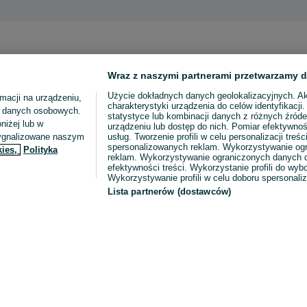
Wraz z naszymi partnerami przetwarzamy d
Użycie dokładnych danych geolokalizacyjnych. A
macji na urządzeniu,
charakterystyki urządzenia do celów identyfikacji
ia danych osobowych.
statystyce lub kombinacji danych z różnych źróde
niżej lub w
urządzeniu lub dostęp do nich. Pomiar efektywnoś
sygnalizowane naszym
usług. Tworzenie profili w celu personalizacji treści
spersonalizowanych reklam. Wykorzystywanie og
kies,
Polityka
reklam. Wykorzystywanie ograniczonych danych d
efektywności treści. Wykorzystanie profili do wy
Wykorzystywanie profili w celu doboru spersonali
Lista partnerów (dostawców)