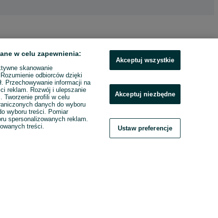
ane w celu zapewnienia:
Akceptuj wszystkie
ktywne skanowanie
. Rozumienie odbiorców dzięki
ł. Przechowywanie informacji na
ci reklam. Rozwój i ulepszanie
Akceptuj niezbędne
. Tworzenie profili w celu
raniczonych danych do wyboru
o wyboru treści. Pomiar
boru spersonalizowanych reklam.
zowanych treści.
Ustaw preferencje