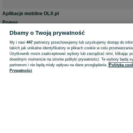
Aplikacje mobilne OLX.pl
Pomoc
Wyróżnione ogłoszenia
Dbamy o Twoją prywatność
Oferta dla firm
My i nasi
447
partnerzy przechowujemy lub uzyskujemy dostęp do infor
takich jak unikalne identyfikatory w plikach cookie w celu przetwarzan
Blog
Użytkownik może zaakceptować wybory lub zarządzać nimi, klikając po
Regulamin
dowolnym momencie na stronie polityki prywatności. Te wybory będą 
partnerom i nie będą miały wpływu na dane przeglądania.
Polityka coo
Polityka prywatności
Prywatności
Reklama
Informacja o realizowanej strategii podatkowej
Ustawienia plików cookie
Zasady bezpieczeństwa
Mapa kategorii
Mapa miejscowości
Mapa ministron