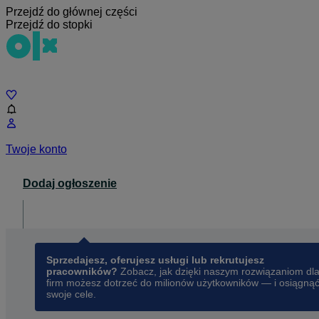
Przejdź do głównej części
Przejdź do stopki
Czat
Twoje konto
Dodaj ogłoszenie
Dla biznesu
opens in a new tab
Sprzedajesz, oferujesz usługi lub rekrutujesz
pracowników?
Zobacz, jak dzięki naszym rozwiązaniom dl
firm możesz dotrzeć do milionów użytkowników — i osiągną
swoje cele.