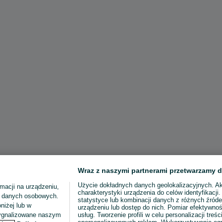
Wraz z naszymi partnerami przetwarzamy d
Użycie dokładnych danych geolokalizacyjnych. A
macji na urządzeniu,
charakterystyki urządzenia do celów identyfikacji
ia danych osobowych.
statystyce lub kombinacji danych z różnych źróde
niżej lub w
urządzeniu lub dostęp do nich. Pomiar efektywnoś
sygnalizowane naszym
usług. Tworzenie profili w celu personalizacji treści