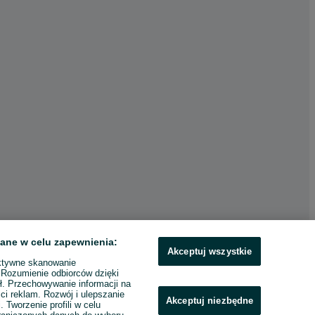
ane w celu zapewnienia:
Akceptuj wszystkie
ktywne skanowanie
. Rozumienie odbiorców dzięki
ł. Przechowywanie informacji na
ci reklam. Rozwój i ulepszanie
Akceptuj niezbędne
. Tworzenie profili w celu