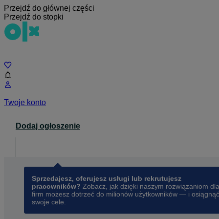
Przejdź do głównej części
Przejdź do stopki
Czat
Twoje konto
Dodaj ogłoszenie
Dla biznesu
opens in a new tab
Sprzedajesz, oferujesz usługi lub rekrutujesz
pracowników?
Zobacz, jak dzięki naszym rozwiązaniom dl
firm możesz dotrzeć do milionów użytkowników — i osiągną
swoje cele.