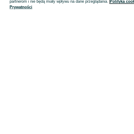
partnerom i nie będą miały wpływu na dane przeglądania.
Polityka coo
Prywatności
Aplikacje mobilne OLX.pl
Pomoc
Wyróżnione ogłoszenia
Oferta dla firm
Blog
Regulamin
Polityka prywatności
Reklama
Informacja o realizowanej strategii podatkowej
Ustawienia plików cookie
Zasady bezpieczeństwa
Mapa kategorii
Mapa miejscowości
Mapa ministron