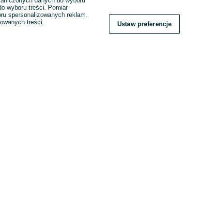
raniczonych danych do wyboru
o wyboru treści. Pomiar
boru spersonalizowanych reklam.
zowanych treści.
Ustaw preferencje