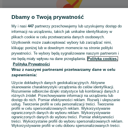
Dbamy o Twoją prywatność
My i nasi
447
partnerzy przechowujemy lub uzyskujemy dostęp do
informacji na urządzeniu, takich jak unikalne identyfikatory w
Coś poszło nie tak
plikach cookie w celu przetwarzania danych osobowych.
Użytkownik może zaakceptować wybory lub zarządzać nimi,
Odśwież tę stronę lub wróć na stronę główną.
klikając poniżej lub w dowolnym momencie na stronie polityki
prywatności. Te wybory będą sygnalizowane naszym partnerom i
Odśwież
nie będą miały wpływu na dane przeglądania.
Polityka cookies,
Polityka Prywatności
Wraz z naszymi partnerami przetwarzamy dane w celu
zapewnienia:
Użycie dokładnych danych geolokalizacyjnych. Aktywne
skanowanie charakterystyki urządzenia do celów identyfikacji.
Rozumienie odbiorców dzięki statystyce lub kombinacji danych z
różnych źródeł. Przechowywanie informacji na urządzeniu lub
dostęp do nich. Pomiar efektywności reklam. Rozwój i ulepszanie
usług. Tworzenie profili w celu personalizacji treści. Tworzenie
profili w celu spersonalizowanych reklam. Wykorzystywanie
ograniczonych danych do wyboru reklam. Wykorzystywanie
ograniczonych danych do wyboru treści. Pomiar efektywności
treści. Wykorzystanie profili do wyboru spersonalizowanych reklam.
Wykorzystywanie profili w celu doboru spersonalizowanych treści.