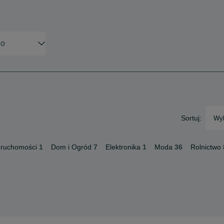
Sortuj:
Wyb
eruchomości
1
Dom i Ogród
7
Elektronika
1
Moda
36
Rolnictwo