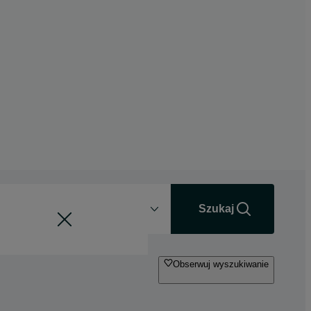
Odległość
+0 km
Szukaj
Obserwuj wyszukiwanie