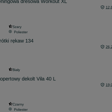
reningowa dresowa Workout XL
12,
Szary
Poliester
rótki rękaw 134
26,
Biały
opertowy dekolt Vila 40 L
19,
Czarny
Poliester