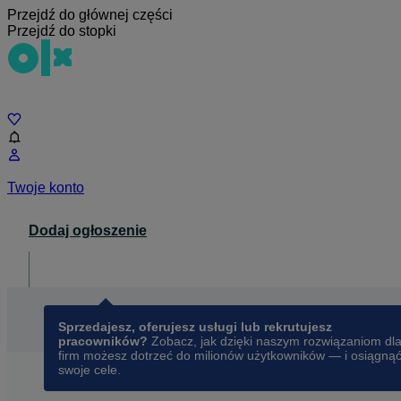
Przejdź do głównej części
Przejdź do stopki
Czat
Twoje konto
Dodaj ogłoszenie
Dla biznesu
opens in a new tab
Sprzedajesz, oferujesz usługi lub rekrutujesz
pracowników?
Zobacz, jak dzięki naszym rozwiązaniom dl
firm możesz dotrzeć do milionów użytkowników — i osiągną
swoje cele.