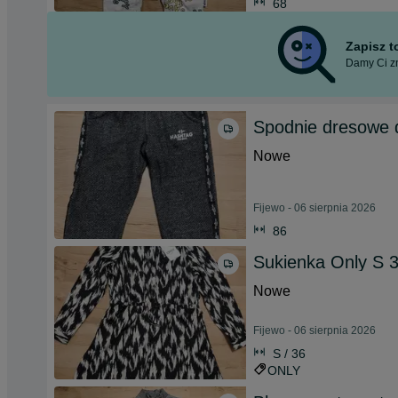
68
Zapisz 
Damy Ci zn
Spodnie dresowe 
Nowe
Fijewo - 06 sierpnia 2026
86
Sukienka Only S 
Nowe
Fijewo - 06 sierpnia 2026
S / 36
ONLY