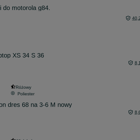
ki do motorola g84.
40,
ptop XS 34 S 36
8,
Różowy
Poliester
on dres 68 na 3-6 M nowy
8,