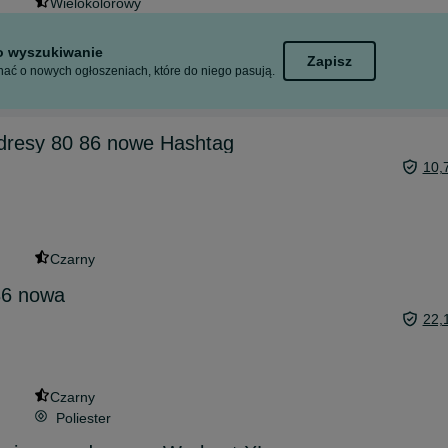
Wielokolorowy
to wyszukiwanie
Zapisz
ać o nowych ogłoszeniach, które do niego pasują.
dresy 80 86 nowe Hashtag
10,
Czarny
36 nowa
22,
Czarny
Poliester