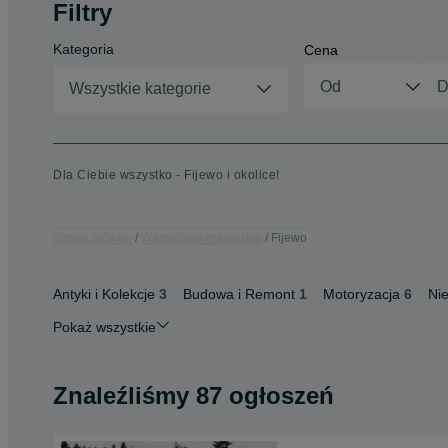
Filtry
Kategoria
Cena
Wszystkie kategorie
Dla Ciebie wszystko - Fijewo i okolice!
Strona główna
Warmińsko-mazurskie
Fijewo
Antyki i Kolekcje
3
Budowa i Remont
1
Motoryzacja
6
Ni
Pokaż wszystkie
Znaleźliśmy 87 ogłoszeń