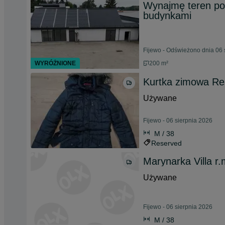
Wynajmę teren po
budynkami
Fijewo - Odświeżono dnia 06 
WYRÓŻNIONE
200 m²
Kurtka zimowa Re
Używane
Fijewo - 06 sierpnia 2026
M / 38
Reserved
Marynarka Villa r.
Używane
Fijewo - 06 sierpnia 2026
M / 38