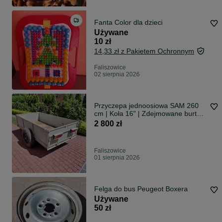
Fanta Color dla dzieci
Używane
10 zł
14,33 zł z Pakietem Ochronnym
Faliszowice
02 sierpnia 2026
Przyczepa jednoosiowa SAM 260
cm | Koła 16" | Zdejmowane burty |
Mocna
2 800 zł
Faliszowice
01 sierpnia 2026
Felga do bus Peugeot Boxera
Używane
50 zł