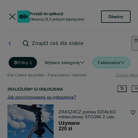
Przejdź do aplikacji
Otwórz
Otwieraj OLX jednym tapnięciem
Znajdź coś dla siebie
Filtry
·
1
Wybierz kategorię
Faliszowice
Dla Ciebie wszystko - Faliszowice i okolice!
Zobacz Więc
ZNALEŹLIŚMY 53 OGŁOSZENIA
Jak pozycjonowane są ogłoszenia?
ZRASZACZ polowy DZIAŁKO
młoteczkowy STOJAK 2 cale
pulsacyjny na stojaku
Używane
220 zł