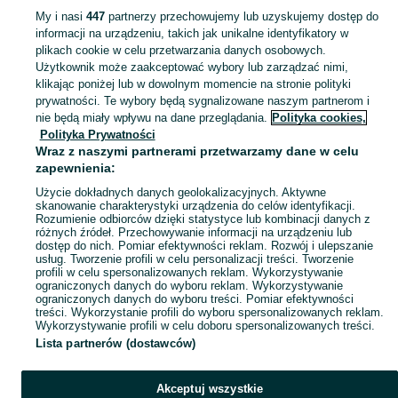
My i nasi
447
partnerzy przechowujemy lub uzyskujemy dostęp do
informacji na urządzeniu, takich jak unikalne identyfikatory w
KATEGORIA
plikach cookie w celu przetwarzania danych osobowych.
Użytkownik może zaakceptować wybory lub zarządzać nimi,
klikając poniżej lub w dowolnym momencie na stronie polityki
Skorzystaj z największego serwisu ogłoszeniowego - Faliszowice i okolice! Kupuj to, czego pragniesz i sprzedawaj to, czego już nie potrzebujesz!
Zobacz Więc
prywatności. Te wybory będą sygnalizowane naszym partnerom i
nie będą miały wpływu na dane przeglądania.
Polityka cookies,
Mapa kategorii
Polityka Prywatności
Mapa miejscowości
Wraz z naszymi partnerami przetwarzamy dane w celu
zapewnienia:
Mapa ministron
Użycie dokładnych danych geolokalizacyjnych. Aktywne
Popularne wyszukiwania
skanowanie charakterystyki urządzenia do celów identyfikacji.
Rozumienie odbiorców dzięki statystyce lub kombinacji danych z
różnych źródeł. Przechowywanie informacji na urządzeniu lub
dostęp do nich. Pomiar efektywności reklam. Rozwój i ulepszanie
usług. Tworzenie profili w celu personalizacji treści. Tworzenie
profili w celu spersonalizowanych reklam. Wykorzystywanie
ograniczonych danych do wyboru reklam. Wykorzystywanie
ograniczonych danych do wyboru treści. Pomiar efektywności
treści. Wykorzystanie profili do wyboru spersonalizowanych reklam.
Wykorzystywanie profili w celu doboru spersonalizowanych treści.
Lista partnerów (dostawców)
Akceptuj wszystkie