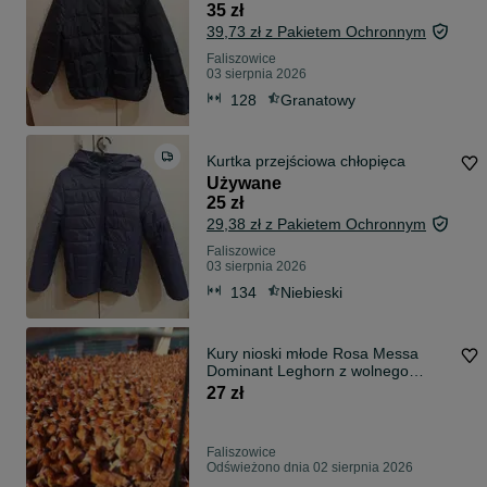
35 zł
39,73 zł z Pakietem Ochronnym
Faliszowice
03 sierpnia 2026
128
Granatowy
Kurtka przejściowa chłopięca
Używane
25 zł
29,38 zł z Pakietem Ochronnym
Faliszowice
03 sierpnia 2026
134
Niebieski
Kury nioski młode Rosa Messa
Dominant Leghorn z wolnego
wybiegu Dowóz
27 zł
Faliszowice
Odświeżono dnia 02 sierpnia 2026