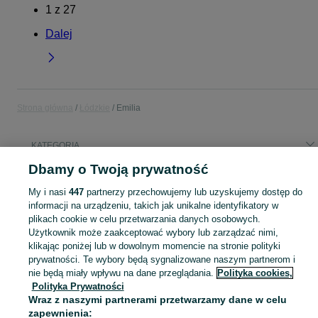
1
z
27
Dalej
Strona główna
Łódzkie
Emilia
KATEGORIA
Dbamy o Twoją prywatność
Popularne wyszukiwania
My i nasi
447
partnerzy przechowujemy lub uzyskujemy dostęp do
działka nad rzeką
informacji na urządzeniu, takich jak unikalne identyfikatory w
plikach cookie w celu przetwarzania danych osobowych.
Użytkownik może zaakceptować wybory lub zarządzać nimi,
Skorzystaj z największego serwisu ogłoszeniowego - Emilia i okolice! Kupuj to, czego pragniesz i sprzedawaj to, czego już nie potrzebujesz!
Zobacz Więc
klikając poniżej lub w dowolnym momencie na stronie polityki
prywatności. Te wybory będą sygnalizowane naszym partnerom i
Mapa kategorii
nie będą miały wpływu na dane przeglądania.
Polityka cookies,
Polityka Prywatności
Mapa miejscowości
Wraz z naszymi partnerami przetwarzamy dane w celu
Mapa ministron
zapewnienia: