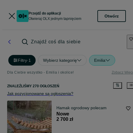
Przejdź do aplikacji
Otwórz
Otwieraj OLX jednym tapnięciem
Znajdź coś dla siebie
Filtry
·
1
Wybierz kategorię
Emilia
Dla Ciebie wszystko - Emilia i okolice!
Zobacz Więc
ZNALEŹLIŚMY 270 OGŁOSZEŃ
Jak pozycjonowane są ogłoszenia?
Hamak ogrodowy polecam
Nowe
2 700 zł