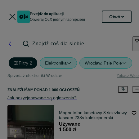
Przejdź do aplikacji
Otwórz
Otwieraj OLX jednym tapnięciem
Znajdź coś dla siebie
Filtry
·
2
Elektronika
Wrocław, Psie Pole
Sprzedaż elektroniki Wrocław
Zobacz Więc
ZNALEŹLIŚMY
PONAD
1 000 OGŁOSZEŃ
Jak pozycjonowane są ogłoszenia?
Magnetofon kasetowy 8 ścieżkowy
tascam 238s kolekcjonerski
Używane
1 500 zł