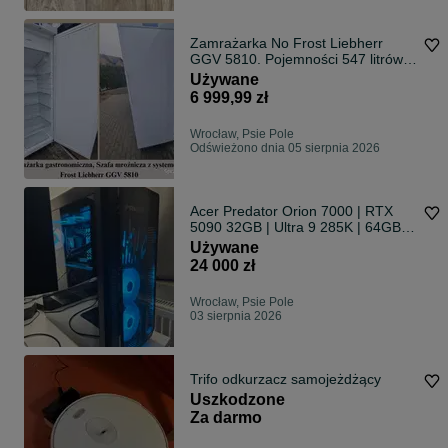
Zamrażarka No Frost Liebherr
GGV 5810. Pojemności 547 litrów.
Zakresem temperatury -14°C do
Używane
-28°C. Jak nowa
6 999,99 zł
Wrocław, Psie Pole
Odświeżono dnia 05 sierpnia 2026
Acer Predator Orion 7000 | RTX
5090 32GB | Ultra 9 285K | 64GB |
GWARANCJA do 11.2027
Używane
24 000 zł
Wrocław, Psie Pole
03 sierpnia 2026
Trifo odkurzacz samojeżdżący
Uszkodzone
Za darmo