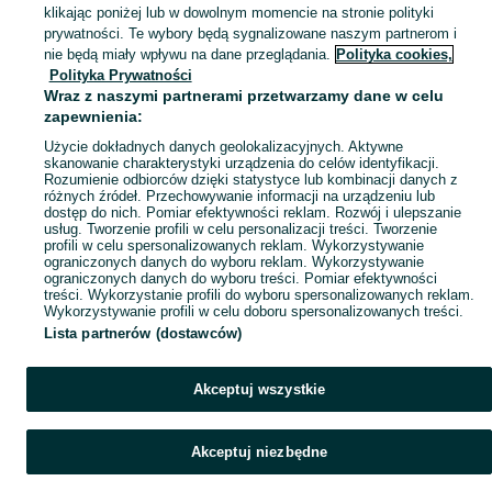
klikając poniżej lub w dowolnym momencie na stronie polityki
prywatności. Te wybory będą sygnalizowane naszym partnerom i
Mapa kategorii
nie będą miały wpływu na dane przeglądania.
Polityka cookies,
Mapa miejscowości
Polityka Prywatności
Wraz z naszymi partnerami przetwarzamy dane w celu
Mapa ministron
zapewnienia:
Popularne wyszukiwania
Użycie dokładnych danych geolokalizacyjnych. Aktywne
skanowanie charakterystyki urządzenia do celów identyfikacji.
Rozumienie odbiorców dzięki statystyce lub kombinacji danych z
różnych źródeł. Przechowywanie informacji na urządzeniu lub
dostęp do nich. Pomiar efektywności reklam. Rozwój i ulepszanie
usług. Tworzenie profili w celu personalizacji treści. Tworzenie
profili w celu spersonalizowanych reklam. Wykorzystywanie
ograniczonych danych do wyboru reklam. Wykorzystywanie
ograniczonych danych do wyboru treści. Pomiar efektywności
treści. Wykorzystanie profili do wyboru spersonalizowanych reklam.
Wykorzystywanie profili w celu doboru spersonalizowanych treści.
Lista partnerów (dostawców)
Akceptuj wszystkie
Akceptuj niezbędne