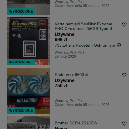
Wrocław, Psie Pole
Odświeżono dnia 05 sierpnia 2026
WYRÓŻNIONE
Karta pamięci SanDisk Extreme
Dostawa gratis
PRO CFexpress 256GB Type B
Gwarancja
Używane
699 zł
735,14 zł z Pakietem Ochronnym
Wrocław, Psie Pole
29 lipca 2026
WYRÓŻNIONE
Radeon rx 6600 xt
Używane
750 zł
Wrocław, Psie Pole
Odświeżono dnia 05 sierpnia 2026
WYRÓŻNIONE
Brother DCP-L2518DW
Dostawa gratis
Nowe