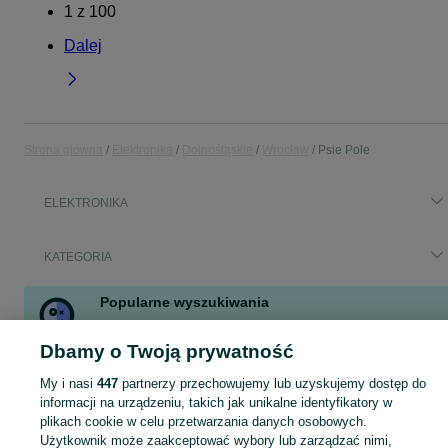
1
z
100
Dalej
Strona główna
Elektronika
Dolnośląskie
Wrocław
Psie Pole
ELEKTRONIKA
KATEGORIA
Popularne wyszukiwania
monitor
monitor sony
drukarka przenośna
rtx 3060 ryzen
Dbamy o Twoją prywatność
bambu lab a1
bambu lab
monitor eizo
3090
My i nasi
447
partnerzy przechowujemy lub uzyskujemy dostęp do
Zobacz Więcej
informacji na urządzeniu, takich jak unikalne identyfikatory w
plikach cookie w celu przetwarzania danych osobowych.
Zobacz Więc
Sprzedaż elektroniki Wrocław ▶️ szeroki wybór modeli i marek ✅ Nowe i używane oferty w atrakcyjnych cenach ☝ Sprawdź ogłoszenia online na OLX.pl!
Użytkownik może zaakceptować wybory lub zarządzać nimi,