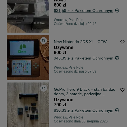
600 zł
631,59 zł z Pakietem Ochronnym
Wrocław, Psie Pole
Odświeżono dzisiaj o 09:42
New Nintendo 2DS XL - CFW
Używane
900 zł
945,39 zł z Pakietem Ochronnym
Wrocław, Psie Pole
Odświeżono dzisiaj o 07:59
GoPro Hero 9 Black – stan bardzo
dobry, 2 baterie, podwójna
ładowarka, opaska na głowę, kijek
Używane
3-Way, etui
790 zł
830,33 zł z Pakietem Ochronnym
Wrocław, Psie Pole
Odświeżono dnia 05 sierpnia 2026