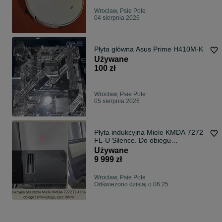
Wrocław, Psie Pole
04 sierpnia 2026
Płyta główna Asus Prime H410M-K
Używane
100 zł
Wrocław, Psie Pole
05 sierpnia 2026
Płyta indukcyjna Miele KMDA 7272
FL-U Silence. Do obiegu
zamkniętego
Używane
9 999 zł
Wrocław, Psie Pole
Odświeżono dzisiaj o 06:25