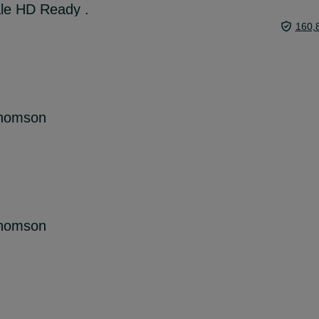
ale HD Ready .
160,
Thomson
Thomson