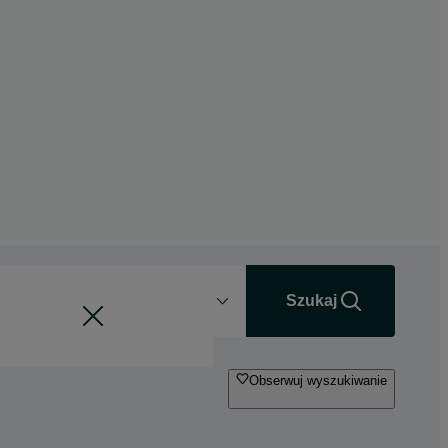
Odległość
+0 km
Szukaj
Obserwuj wyszukiwanie