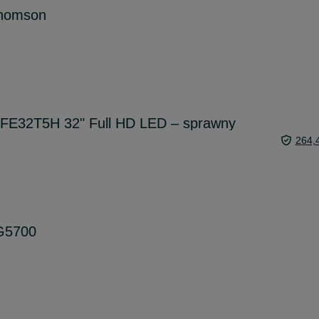
Thomson
KFE32T5H 32" Full HD LED – sprawny
264,
LG5700