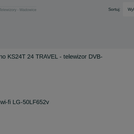
Sortuj:
Wyb
Telewizory - Wadowice
ano KS24T 24 TRAVEL - telewizor DVB-
 wi-fi LG-50LF652v