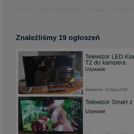
Strona główna
Elektronika
TV
Telewizory
Telewizory - Małopolskie
Znaleźliśmy 19 ogłoszeń
Telewizor LED Ki
T2 do kampera
Używane
Wadowice - 12 lipca 2026
Telewizor Smart z
Używane