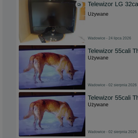
Telewizor LG 32c
Używane
Wadowice - 24 lipca 2026
Telewizor 55cali 
Używane
Wadowice - 02 sierpnia 2026
Telewizor 55cali 
Używane
Wadowice - 02 sierpnia 2026