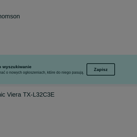
Thomson
to wyszukiwanie
Zapisz
ać o nowych ogłoszeniach, które do niego pasują.
nic Viera TX-L32C3E