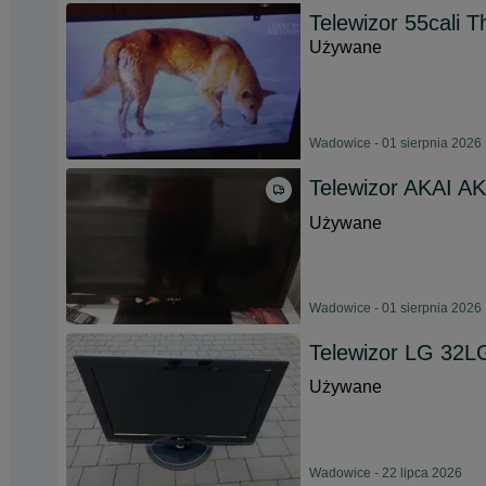
Telewizor 55cali 
Używane
Wadowice - 01 sierpnia 2026
Telewizor AKAI A
Używane
Wadowice - 01 sierpnia 2026
Telewizor LG 32
Używane
Wadowice - 22 lipca 2026