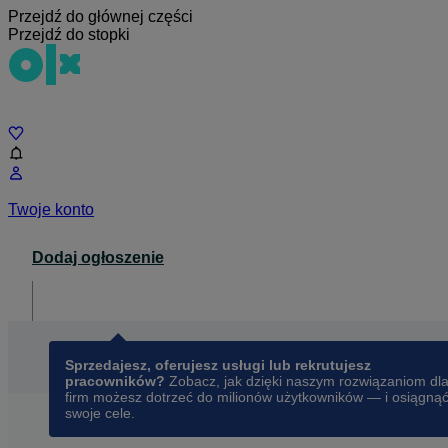
Przejdź do głównej części
Przejdź do stopki
Czat
Twoje konto
Dodaj ogłoszenie
Dla biznesu
opens in a new tab
Sprzedajesz, oferujesz usługi lub rekrutujesz
pracowników?
Zobacz, jak dzięki naszym rozwiązaniom dl
firm możesz dotrzeć do milionów użytkowników — i osiągną
swoje cele.