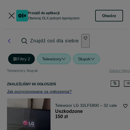
Przejdź do aplikacji
Otwórz
Otwieraj OLX jednym tapnięciem
Znajdź coś dla siebie
Filtry
·
2
Telewizory
Słupsk
Telewizory Słupsk
Zobacz Więc
ZNALEŹLIŚMY 66 OGŁOSZEŃ
Jak pozycjonowane są ogłoszenia?
Telewizor LG 32LF5800 – 32 cale
Uszkodzone
150 zł