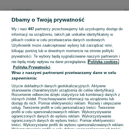
KATEGORIA
Dbamy o Twoją prywatność
Popularne wyszukiwania
My i nasi
447
partnerzy przechowujemy lub uzyskujemy dostęp do
telewizor smart tv
informacji na urządzeniu, takich jak unikalne identyfikatory w
plikach cookie w celu przetwarzania danych osobowych.
Użytkownik może zaakceptować wybory lub zarządzać nimi,
Zobacz Więc
Szeroki wybór telewizorów Słupsk ▶️ OLED, QLED, LCD różnych rozmiarów ✅ Nowe i używane w dobrych cenach ☝ Sprawdź ogłoszenia online na OLX.pl!
klikając poniżej lub w dowolnym momencie na stronie polityki
prywatności. Te wybory będą sygnalizowane naszym partnerom i
nie będą miały wpływu na dane przeglądania.
Polityka cookies,
Mapa kategorii
Polityka Prywatności
Mapa miejscowości
Wraz z naszymi partnerami przetwarzamy dane w celu
zapewnienia:
Mapa ministron
Popularne wyszukiwania
Użycie dokładnych danych geolokalizacyjnych. Aktywne
skanowanie charakterystyki urządzenia do celów identyfikacji.
Rozumienie odbiorców dzięki statystyce lub kombinacji danych z
różnych źródeł. Przechowywanie informacji na urządzeniu lub
dostęp do nich. Pomiar efektywności reklam. Rozwój i ulepszanie
usług. Tworzenie profili w celu personalizacji treści. Tworzenie
profili w celu spersonalizowanych reklam. Wykorzystywanie
ograniczonych danych do wyboru reklam. Wykorzystywanie
ograniczonych danych do wyboru treści. Pomiar efektywności
treści. Wykorzystanie profili do wyboru spersonalizowanych reklam.