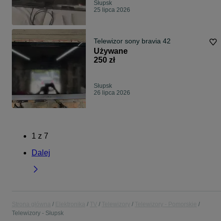
Słupsk
25 lipca 2026
Telewizor sony bravia 42
Używane
250 zł
Słupsk
26 lipca 2026
1
z
7
Dalej
Strona główna
Elektronika
TV
Telewizory
Telewizory - Pomorskie
Telewizory - Słupsk