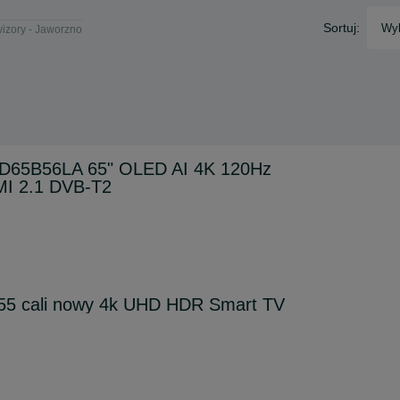
Sortuj:
Wyb
izory - Jaworzno
ED65B56LA 65" OLED AI 4K 120Hz
I 2.1 DVB-T2
 55 cali nowy 4k UHD HDR Smart TV