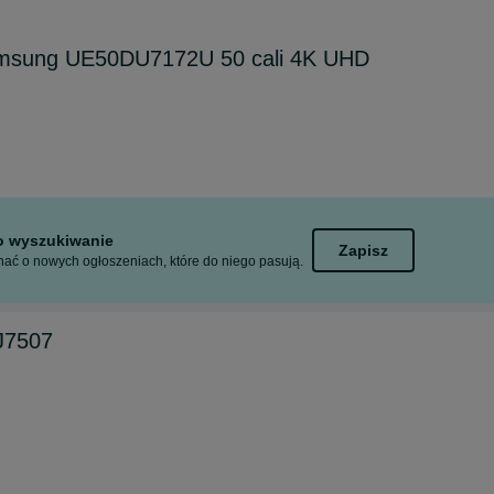
amsung UE50DU7172U 50 cali 4K UHD
to wyszukiwanie
Zapisz
ać o nowych ogłoszeniach, które do niego pasują.
J7507