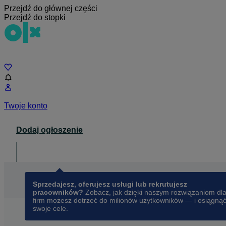
Przejdź do głównej części
Przejdź do stopki
Czat
Twoje konto
Dodaj ogłoszenie
Dla biznesu
opens in a new tab
Sprzedajesz, oferujesz usługi lub rekrutujesz
pracowników?
Zobacz, jak dzięki naszym rozwiązaniom dl
firm możesz dotrzeć do milionów użytkowników — i osiągną
swoje cele.