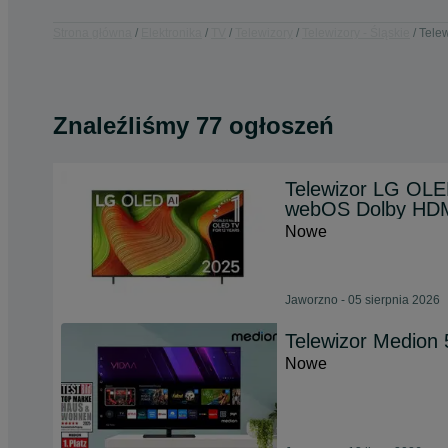
Strona główna
Elektronika
TV
Telewizory
Telewizory - Śląskie
Telew
Znaleźliśmy 77 ogłoszeń
Telewizor LG OL
webOS Dolby HDM
Nowe
Jaworzno - 05 sierpnia 2026
Telewizor Medion
Nowe