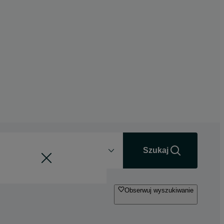
Odległość
+0 km
Szukaj
Obserwuj wyszukiwanie