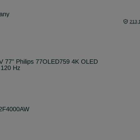
wany
213,
TV 77" Philips 77OLED759 4K OLED
 120 Hz
32F4000AW