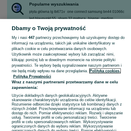
Popularne wyszukiwania
płyta główna lg lb671v
one connect samsung bn44 01066c
led blaupunkt 55
sharp 32 matryca
hisene
medion
42lb5700
płyta główna lg oled eax69049007
Dbamy o Twoją prywatność
Zobacz Więcej
My i nasi
447
partnerzy przechowujemy lub uzyskujemy dostęp do
informacji na urządzeniu, takich jak unikalne identyfikatory w
plikach cookie w celu przetwarzania danych osobowych.
Zobacz Więc
Części do telewizora w Polsce ▶️ szeroki wybór modeli i marek ✅ Nowe i używane w atrakcyjnych cenach ☝ Sprawdź ogłoszenia i kupuj online na OLX.pl!
Użytkownik może zaakceptować wybory lub zarządzać nimi,
klikając poniżej lub w dowolnym momencie na stronie polityki
Mapa kategorii
prywatności. Te wybory będą sygnalizowane naszym partnerom i
nie będą miały wpływu na dane przeglądania.
Polityka cookies,
Mapa miejscowości
Polityka Prywatności
Mapa ministron
Wraz z naszymi partnerami przetwarzamy dane w celu
zapewnienia:
Popularne wyszukiwania
Użycie dokładnych danych geolokalizacyjnych. Aktywne
skanowanie charakterystyki urządzenia do celów identyfikacji.
Rozumienie odbiorców dzięki statystyce lub kombinacji danych z
różnych źródeł. Przechowywanie informacji na urządzeniu lub
dostęp do nich. Pomiar efektywności reklam. Rozwój i ulepszanie
usług. Tworzenie profili w celu personalizacji treści. Tworzenie
profili w celu spersonalizowanych reklam. Wykorzystywanie
ograniczonych danych do wyboru reklam. Wykorzystywanie
ograniczonych danych do wyboru treści. Pomiar efektywności