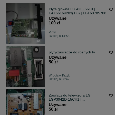
Płyta główna LG 42LF5610 |
EAX66164203(1.0) | EBT63785708
Używane
100 zł
Płoty
Dzisiaj o 14:58
płyty/zasilacze do roznych tv
Używane
50 zł
Wrocław, Krzyki
Dzisiaj o 08:42
Zasilacz do telewizora LG
LGP3942D-15CH1 |
EAX66203001(1.6)
Używane
50 zł