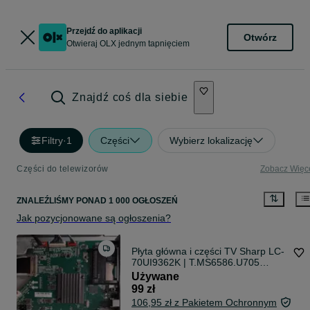
Przejdź do aplikacji
Otwórz
Otwieraj OLX jednym tapnięciem
Znajdź coś dla siebie
Filtry
·
1
Części
Wybierz lokalizację
Części do telewizorów
Zobacz Więc
ZNALEŹLIŚMY
PONAD
1 000 OGŁOSZEŃ
Jak pozycjonowane są ogłoszenia?
Płyta główna i części TV Sharp LC-
70UI9362K | T.MS6586.U705
70YS17-3
Używane
99 zł
106,95 zł z Pakietem Ochronnym