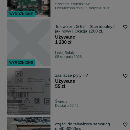
Szczecin, Świerczewo
Odświeżono dnia 05 sierpnia 2026
WYRÓŻNIONE
Telewizor LG 65" | Stan idealny /
jak nowy | Okazja 1200 zł
(Kosztował 7000 zł!)
Używane
1 200 zł
Łódź, Bałuty
05 sierpnia 2026
WYRÓŻNIONE
zasilacze płyty TV
Używane
55 zł
Świecie
Dzisiaj o 05:46
części do telewizora samsung
ue40h6200aw