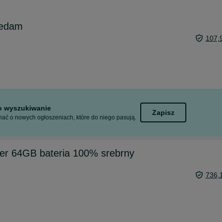
zedam
107,
to wyszukiwanie
Zapisz
ać o nowych ogłoszeniach, które do niego pasują.
ver 64GB bateria 100% srebrny
736,