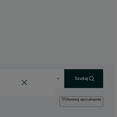
Odległość
+0 km
Szukaj
Obserwuj wyszukiwanie