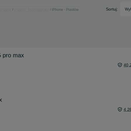
Sortuj:
Wyb
iPhone
iPhone - Mazowieckie
iPhone - Piastów
5 pro max
40,
x
4 2