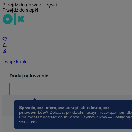
Przejdź do głównej części
Przejdź do stopki
Czat
Twoje konto
Dodaj ogłoszenie
Dla biznesu
opens in a new tab
Sprzedajesz, oferujesz usługi lub rekrutujesz
pracowników?
Zobacz, jak dzięki naszym rozwiązaniom dl
firm możesz dotrzeć do milionów użytkowników — i osiągną
swoje cele.