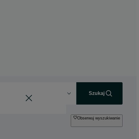
Odległość
+0 km
Szukaj
Obserwuj wyszukiwanie