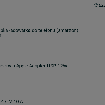
55,
ka ładowarka do telefonu (smartfon),
m.
ieciowa Apple Adapter USB 12W
14.6 V 10 A