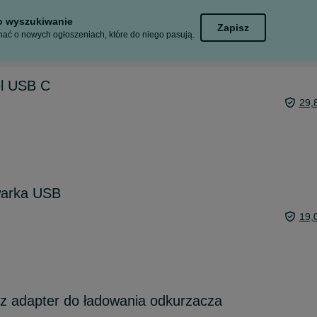
to wyszukiwanie
Zapisz
ać o nowych ogłoszeniach, które do niego pasują.
l USB C
29,
warka USB
19,
z adapter do ładowania odkurzacza