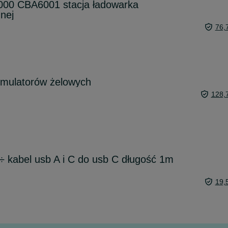
9000 CBA6001 stacja ładowarka
nej
76,
mulatorów żelowych
128,
 kabel usb A i C do usb C długość 1m
19,