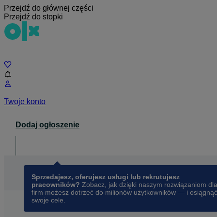
Przejdź do głównej części
Przejdź do stopki
Czat
Twoje konto
Dodaj ogłoszenie
Dla biznesu
opens in a new tab
Sprzedajesz, oferujesz usługi lub rekrutujesz
pracowników?
Zobacz, jak dzięki naszym rozwiązaniom dl
firm możesz dotrzeć do milionów użytkowników — i osiągną
swoje cele.