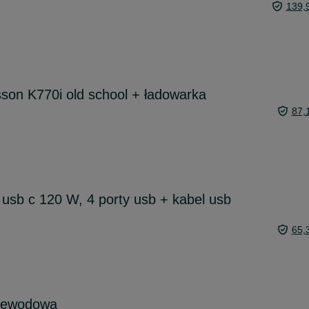
139,
sson K770i old school + ładowarka
87,
usb c 120 W, 4 porty usb + kabel usb
65,
zewodowa