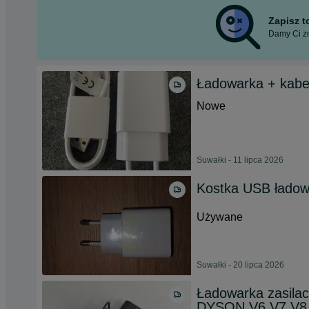
Zapisz 
Damy Ci zn
Ładowarka + kabe
Nowe
Suwałki - 11 lipca 2026
Kostka USB łado
Używane
Suwałki - 20 lipca 2026
Ładowarka zasilac
DYSON V6 V7 V8