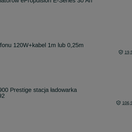
atorów ePropulsion E-Series 30 Ah
efonu 120W+kabel 1m lub 0,25m
19,
900 Prestige stacja ładowarka
92
106,