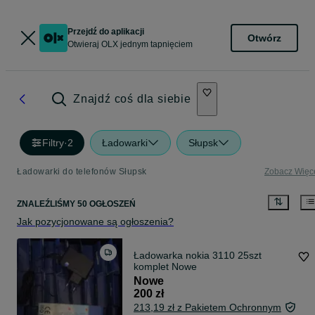
Przejdź do aplikacji
Otwórz
Otwieraj OLX jednym tapnięciem
Znajdź coś dla siebie
Filtry
·
2
Ładowarki
Słupsk
Ładowarki do telefonów Słupsk
Zobacz Więc
ZNALEŹLIŚMY 50 OGŁOSZEŃ
Jak pozycjonowane są ogłoszenia?
Ładowarka nokia 3110 25szt
komplet Nowe
Nowe
200 zł
213,19 zł z Pakietem Ochronnym