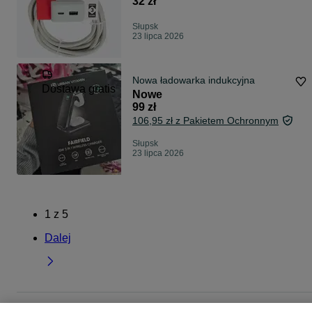
32 zł
Słupsk
23 lipca 2026
Nowa ładowarka indukcyjna
Dostawa gratis
Nowe
99 zł
106,95 zł z Pakietem Ochronnym
Słupsk
23 lipca 2026
1
z
5
Dalej
Strona główna
Elektronika
Telefony
Akcesoria
Ładowarki
Ładowarki -