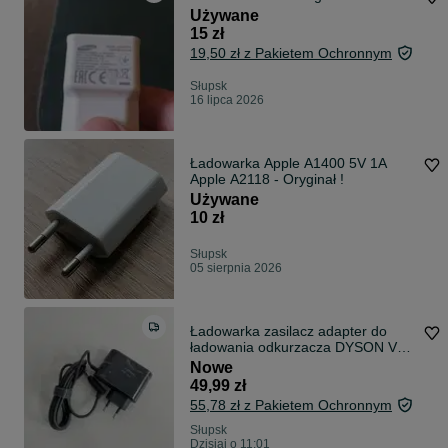
Używane
15 zł
19,50 zł z Pakietem Ochronnym
Słupsk
16 lipca 2026
Ładowarka Apple A1400 5V 1A
Apple A2118 - Oryginał !
Używane
10 zł
Słupsk
05 sierpnia 2026
Ładowarka zasilacz adapter do
ładowania odkurzacza DYSON V6
V7 V8
Nowe
49,99 zł
55,78 zł z Pakietem Ochronnym
Słupsk
Dzisiaj o 11:01