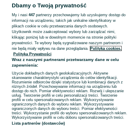
Dbamy o Twoją prywatność
Pomorskie
Ładowarki - Słupsk
My i nasi
447
partnerzy przechowujemy lub uzyskujemy dostęp do
informacji na urządzeniu, takich jak unikalne identyfikatory w
KATEGORIA
plikach cookie w celu przetwarzania danych osobowych.
Użytkownik może zaakceptować wybory lub zarządzać nimi,
Zobacz Więc
Sprzedaż ładowarek do telefonu Słupsk ▶️ szybkie, bezprzewodowe, samochodowe ✅ Nowe i używane w atrakcyjnych cenach ✌ Kupuj i sprzedawaj na OLX.pl!
klikając poniżej lub w dowolnym momencie na stronie polityki
prywatności. Te wybory będą sygnalizowane naszym partnerom i
nie będą miały wpływu na dane przeglądania.
Polityka cookies,
Mapa kategorii
Polityka Prywatności
Mapa miejscowości
Wraz z naszymi partnerami przetwarzamy dane w celu
zapewnienia:
Mapa ministron
Użycie dokładnych danych geolokalizacyjnych. Aktywne
Popularne wyszukiwania
skanowanie charakterystyki urządzenia do celów identyfikacji.
Rozumienie odbiorców dzięki statystyce lub kombinacji danych z
różnych źródeł. Przechowywanie informacji na urządzeniu lub
dostęp do nich. Pomiar efektywności reklam. Rozwój i ulepszanie
usług. Tworzenie profili w celu personalizacji treści. Tworzenie
profili w celu spersonalizowanych reklam. Wykorzystywanie
ograniczonych danych do wyboru reklam. Wykorzystywanie
ograniczonych danych do wyboru treści. Pomiar efektywności
treści. Wykorzystanie profili do wyboru spersonalizowanych reklam.
Wykorzystywanie profili w celu doboru spersonalizowanych treści.
Lista partnerów (dostawców)