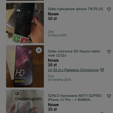
Szkło hybrydowe iphone 7/8 PLUS
Nowe
10 zł
Żory
10 lipca 2026
Szkło ochronne 5D Xiaomi redmi
note 11/11s
Nowe
10 zł
14,33 zł z Pakietem Ochronnym
Żory
04 sierpnia 2026
SZKŁO hartowane ANTY-SZPIEG
Dostawa gratis
iPhone 11 Pro – + RAMKA
MONTAŻOWA
Nowe
15 zł