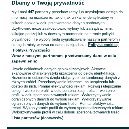
Dbamy o Twoją prywatność
i szkła ochronne - Śląskie
Folie i szkła ochronne - Żory
My i nasi
447
partnerzy przechowujemy lub uzyskujemy dostęp do
informacji na urządzeniu, takich jak unikalne identyfikatory w
KATEGORIA
plikach cookie w celu przetwarzania danych osobowych.
Użytkownik może zaakceptować wybory lub zarządzać nimi,
Zobacz Więc
Sprzedaż szkła hartowanego i folii ochronnych do różnych modeli Żory ▶️ szeroki wybór w najlepszych cenach ✌ Kupuj i sprzedawaj na OLX.pl!
klikając poniżej lub w dowolnym momencie na stronie polityki
prywatności. Te wybory będą sygnalizowane naszym partnerom i
nie będą miały wpływu na dane przeglądania.
Polityka cookies,
Mapa kategorii
Polityka Prywatności
Mapa miejscowości
Wraz z naszymi partnerami przetwarzamy dane w celu
zapewnienia:
Mapa ministron
Użycie dokładnych danych geolokalizacyjnych. Aktywne
Popularne wyszukiwania
skanowanie charakterystyki urządzenia do celów identyfikacji.
Rozumienie odbiorców dzięki statystyce lub kombinacji danych z
różnych źródeł. Przechowywanie informacji na urządzeniu lub
dostęp do nich. Pomiar efektywności reklam. Rozwój i ulepszanie
usług. Tworzenie profili w celu personalizacji treści. Tworzenie
profili w celu spersonalizowanych reklam. Wykorzystywanie
ograniczonych danych do wyboru reklam. Wykorzystywanie
ograniczonych danych do wyboru treści. Pomiar efektywności
treści. Wykorzystanie profili do wyboru spersonalizowanych reklam.
Wykorzystywanie profili w celu doboru spersonalizowanych treści.
Lista partnerów (dostawców)