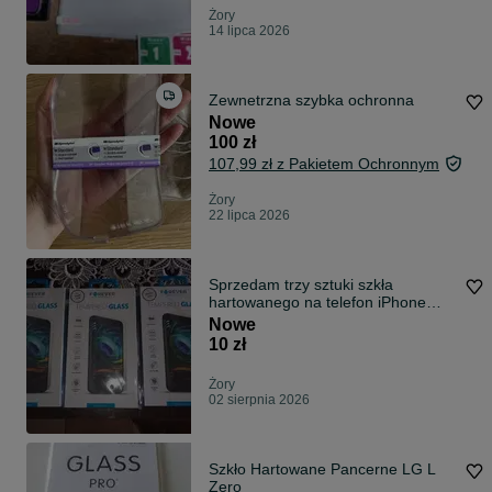
Żory
14 lipca 2026
Zewnetrzna szybka ochronna
Nowe
100 zł
107,99 zł z Pakietem Ochronnym
Żory
22 lipca 2026
Sprzedam trzy sztuki szkła
hartowanego na telefon iPhone
6/6s
Nowe
10 zł
Żory
02 sierpnia 2026
Szkło Hartowane Pancerne LG L
Zero