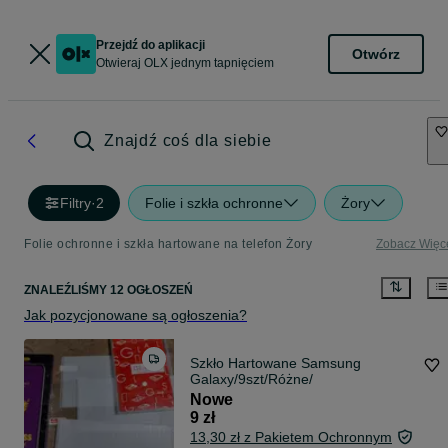
Przejdź do aplikacji
Otwórz
Otwieraj OLX jednym tapnięciem
Znajdź coś dla siebie
Filtry
·
2
Folie i szkła ochronne
Żory
Folie ochronne i szkła hartowane na telefon Żory
Zobacz Więc
ZNALEŹLIŚMY 12 OGŁOSZEŃ
Jak pozycjonowane są ogłoszenia?
Szkło Hartowane Samsung
Galaxy/9szt/Różne/
Nowe
9 zł
13,30 zł z Pakietem Ochronnym