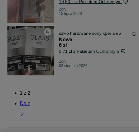
19,50 zł z Pakietem Ochronnym
Żory
15 lipca 2026
szkło hartowane sony xperia e5
Nowe
6 zł
9,71 zł z Pakietem Ochronnym
Żory
03 sierpnia 2026
1
z
2
Dalej
Strona główna
Elektronika
Telefony
Akcesoria
Folie i szkła ochronne
Fol