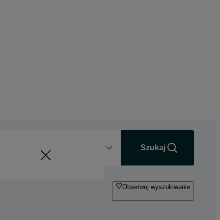
Odległość
+0 km
Szukaj
Obserwuj wyszukiwanie