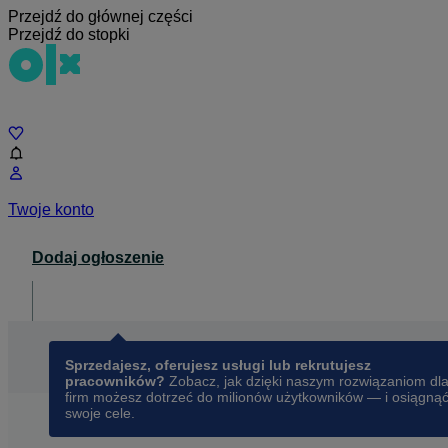
Przejdź do głównej części
Przejdź do stopki
Czat
Twoje konto
Dodaj ogłoszenie
Dla biznesu
opens in a new tab
Sprzedajesz, oferujesz usługi lub rekrutujesz
pracowników?
Zobacz, jak dzięki naszym rozwiązaniom dl
firm możesz dotrzeć do milionów użytkowników — i osiągną
swoje cele.