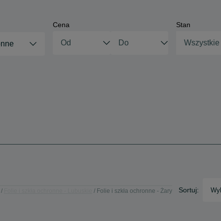
Cena
Stan
Wszystkie
onne
Sortuj:
Wyb
Folie i szkła ochronne - Lubuskie
Folie i szkła ochronne - Żary