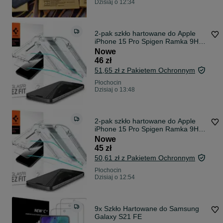
Dzisiaj o 12:34
2-pak szkło hartowane do Apple
iPhone 15 Pro Spigen Ramka 9H
2,5D EZ-FIT
Nowe
46 zł
51,65 zł z Pakietem Ochronnym
Płochocin
Dzisiaj o 13:48
2-pak szkło hartowane do Apple
iPhone 15 Pro Spigen Ramka 9H
2,5D EZ-FIT
Nowe
45 zł
50,61 zł z Pakietem Ochronnym
Płochocin
Dzisiaj o 12:54
9x Szkło Hartowane do Samsung
Galaxy S21 FE