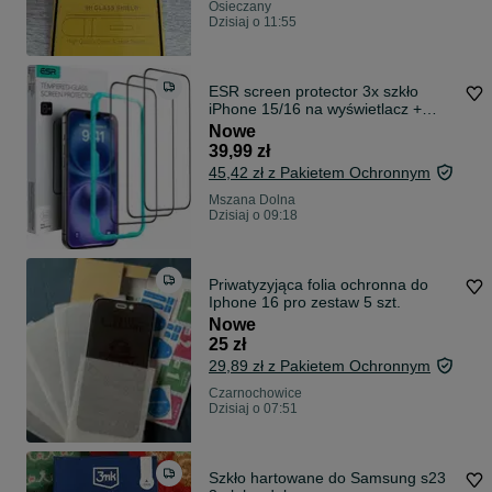
Osieczany
Dzisiaj o 11:55
ESR screen protector 3x szkło
iPhone 15/16 na wyświetlacz +
aplikator
Nowe
39,99 zł
45,42 zł z Pakietem Ochronnym
Mszana Dolna
Dzisiaj o 09:18
Priwatyzyjąca folia ochronna do
Iphone 16 pro zestaw 5 szt.
Nowe
25 zł
29,89 zł z Pakietem Ochronnym
Czarnochowice
Dzisiaj o 07:51
Szkło hartowane do Samsung s23