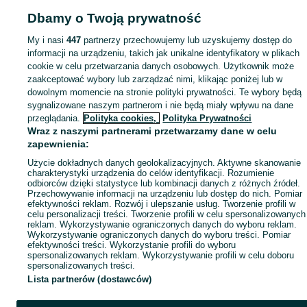
Dbamy o Twoją prywatność
Mapa kategorii
My i nasi
447
partnerzy przechowujemy lub uzyskujemy dostęp do
Mapa miejscowości
informacji na urządzeniu, takich jak unikalne identyfikatory w plikach
Mapa ministron
cookie w celu przetwarzania danych osobowych. Użytkownik może
Popularne wyszukiwania
zaakceptować wybory lub zarządzać nimi, klikając poniżej lub w
dowolnym momencie na stronie polityki prywatności. Te wybory będą
sygnalizowane naszym partnerom i nie będą miały wpływu na dane
przeglądania.
Polityka cookies,
Polityka Prywatności
Wraz z naszymi partnerami przetwarzamy dane w celu
zapewnienia:
Użycie dokładnych danych geolokalizacyjnych. Aktywne skanowanie
charakterystyki urządzenia do celów identyfikacji. Rozumienie
odbiorców dzięki statystyce lub kombinacji danych z różnych źródeł.
Przechowywanie informacji na urządzeniu lub dostęp do nich. Pomiar
efektywności reklam. Rozwój i ulepszanie usług. Tworzenie profili w
celu personalizacji treści. Tworzenie profili w celu spersonalizowanych
reklam. Wykorzystywanie ograniczonych danych do wyboru reklam.
Wykorzystywanie ograniczonych danych do wyboru treści. Pomiar
efektywności treści. Wykorzystanie profili do wyboru
spersonalizowanych reklam. Wykorzystywanie profili w celu doboru
spersonalizowanych treści.
Lista partnerów (dostawców)