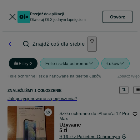
Przejdź do aplikacji
Otwórz
Otwieraj OLX jednym tapnięciem
Znajdź coś dla siebie
Filtry
·
2
Folie i szkła ochronne
Łuków
Folie ochronne i szkła hartowane na telefon Łuków
Zobacz Więc
ZNALEŹLIŚMY 1 OGŁOSZENIE
Jak pozycjonowane są ogłoszenia?
Szkło ochronne do iPhone'a 12 Pro
Max
Używane
5 zł
9,16 zł z Pakietem Ochronnym