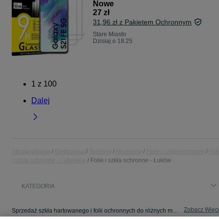
Nowe
27 zł
31,96 zł z Pakietem Ochronnym
Stare Miasto
Dzisiaj o 18:25
1
z
100
Dalej
Strona główna
Elektronika
Telefony
Akcesoria
Folie i szkła ochronne
Fol
i szkła ochronne - Lubelskie
Folie i szkła ochronne - Łuków
KATEGORIA
Zobacz Więc
Sprzedaż szkła hartowanego i folii ochronnych do różnych modeli Łuków ▶️ szeroki wybór w najlepszych cenach ✌ Kupuj i sprzedawaj na OLX.pl!