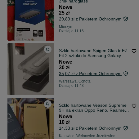
3mk hardglass
Nowe
25 zł
29,89 zł z Pakietem Ochronnym
Mierzyn
Dzisiaj o 11:16
Szkło hartowane Spigen Glas.tr EZ
Fit 2 sztuki do Samsung Galaxy
S22
Nowe
30 zł
35,07 zł z Pakietem Ochronnym
Warszawa, Ochota
Dzisiaj o 11:43
Szkło hartowane Veason Supreme
9H na ekran Oppo Reno, Realme,
OnePlus Nord
Nowe
10 zł
14,33 zł z Pakietem Ochronnym
Katowice, Wełnowiec-Józefowiec