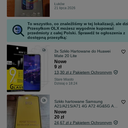
Łuków
21 lipca 2026
To wszystko, co znaleźliśmy w tej lokalizacji, ale dz
Przesyłkom OLX możesz wygodnie kupować
przedmioty z całej Polski. Sprawdź te ogłoszenia z
dostępną przesyłką:
3x Szkło Hartowane do Huawei
Mate 20 Lite
Nowe
9 zł
13,30 zł z Pakietem Ochronnym
Stare Miasto
Dzisiaj o 18:24
Szkło hartowane Samsung
A21/A21S/A71 4G A72 4G&5G A73
4 szt
Nowe
20 zł
24,67 zł z Pakietem Ochronnym