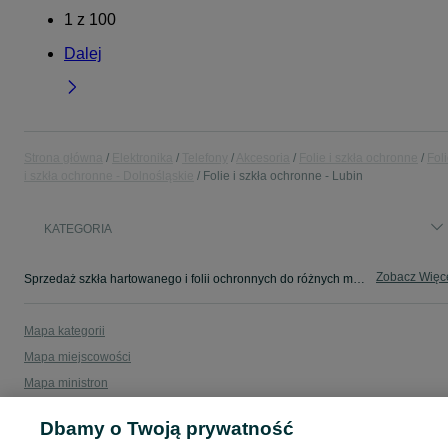
1
z
100
Dalej
Strona główna
Elektronika
Telefony
Akcesoria
Folie i szkła ochronne
Fol
i szkła ochronne - Dolnośląskie
Folie i szkła ochronne - Lubin
KATEGORIA
Zobacz Więc
Sprzedaż szkła hartowanego i folii ochronnych do różnych modeli Lubin ▶️ szeroki wybór w najlepszych cenach ✌ Kupuj i sprzedawaj na OLX.pl!
Mapa kategorii
Mapa miejscowości
Mapa ministron
Popularne wyszukiwania
Dbamy o Twoją prywatność