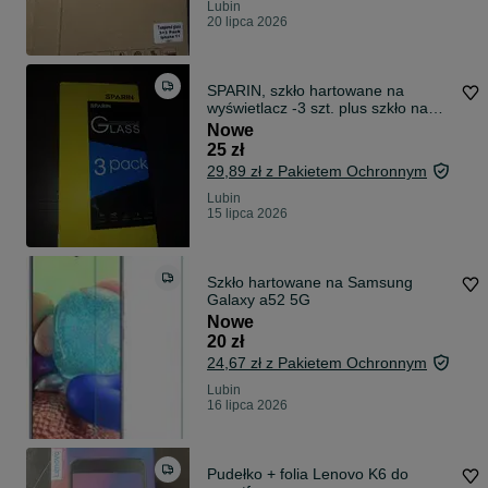
Lubin
20 lipca 2026
SPARIN, szkło hartowane na
wyświetlacz -3 szt. plus szkło na
aparat iPhone 16-3 szt.
Nowe
25 zł
29,89 zł z Pakietem Ochronnym
Lubin
15 lipca 2026
Szkło hartowane na Samsung
Galaxy a52 5G
Nowe
20 zł
24,67 zł z Pakietem Ochronnym
Lubin
16 lipca 2026
Pudełko + folia Lenovo K6 do