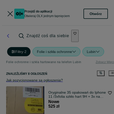
Przejdź do aplikacji
Otwórz
Otwieraj OLX jednym tapnięciem
Znajdź coś dla siebie
Filtry
·
2
Folie i szkła ochronne
Lubin
Folie ochronne i szkła hartowane na telefon Lubin
Zobacz Więc
ZNALEŹLIŚMY 8 OGŁOSZEŃ
Jak pozycjonowane są ogłoszenia?
Oryginalne 35 opakowań do Iphone
11 /3xfolia szkło hart 9H + 3x na
tylne kamery+ bibuła odtł.+ listek
Nowe
p/pyłkom+ ramka
525 zł