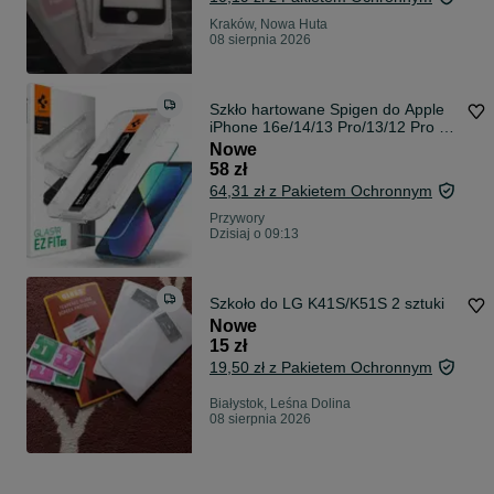
Kraków, Nowa Huta
08 sierpnia 2026
Szkło hartowane Spigen do Apple
iPhone 16e/14/13 Pro/13/12 Pro 2
szt.
Nowe
58 zł
64,31 zł z Pakietem Ochronnym
Przywory
Dzisiaj o 09:13
Szkoło do LG K41S/K51S 2 sztuki
Nowe
15 zł
19,50 zł z Pakietem Ochronnym
Białystok, Leśna Dolina
08 sierpnia 2026