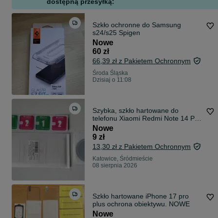
dostępną przesyłką:
Szkło ochronne do Samsung
s24/s25 Spigen
Nowe
60 zł
66,39 zł z Pakietem Ochronnym
Środa Śląska
Dzisiaj o 11:08
Szybka, szkło hartowane do
telefonu Xiaomi Redmi Note 14 Pro
Plus
Nowe
9 zł
13,30 zł z Pakietem Ochronnym
Katowice, Śródmieście
08 sierpnia 2026
Szkło hartowane iPhone 17 pro
plus ochrona obiektywu. NOWE
Nowe