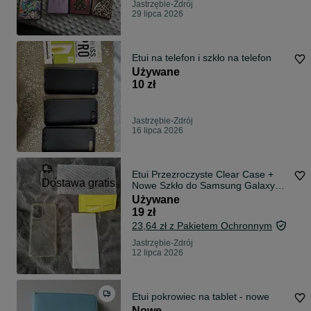
Jastrzębie-Zdrój
29 lipca 2026
Etui na telefon i szkło na telefon
Używane
10 zł
Jastrzębie-Zdrój
16 lipca 2026
Etui Przezroczyste Clear Case +
Dostawa gratis
Nowe Szkło do Samsung Galaxy
A52 / A52s 5G
Używane
19 zł
23,64 zł z Pakietem Ochronnym
Jastrzębie-Zdrój
12 lipca 2026
Etui pokrowiec na tablet - nowe
Nowe