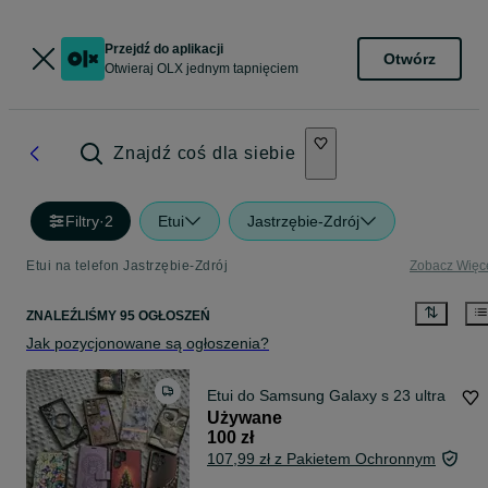
Przejdź do aplikacji
Otwórz
Otwieraj OLX jednym tapnięciem
Znajdź coś dla siebie
Filtry
·
2
Etui
Jastrzębie-Zdrój
Etui na telefon Jastrzębie-Zdrój
Zobacz Więc
ZNALEŹLIŚMY 95 OGŁOSZEŃ
Jak pozycjonowane są ogłoszenia?
Etui do Samsung Galaxy s 23 ultra
Używane
100 zł
107,99 zł z Pakietem Ochronnym