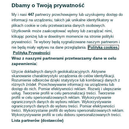
Dbamy o Twoją prywatność
Jastrzębie-Zdrój
My i nasi
447
partnerzy przechowujemy lub uzyskujemy dostęp do
informacji na urządzeniu, takich jak unikalne identyfikatory w
KATEGORIA
plikach cookie w celu przetwarzania danych osobowych.
Użytkownik może zaakceptować wybory lub zarządzać nimi,
Zobacz Więc
Sprzedaż etui na telefon Jastrzębie-Zdrój ▶️ silikonowe, skórzane, z klapką i inne ✅ Nowe i używane w najlepszych cenach ✌ Kupuj i sprzedawaj na OLX.pl!
klikając poniżej lub w dowolnym momencie na stronie polityki
prywatności. Te wybory będą sygnalizowane naszym partnerom i
nie będą miały wpływu na dane przeglądania.
Polityka cookies,
Mapa kategorii
Polityka Prywatności
Mapa miejscowości
Wraz z naszymi partnerami przetwarzamy dane w celu
zapewnienia:
Mapa ministron
Użycie dokładnych danych geolokalizacyjnych. Aktywne
Popularne wyszukiwania
skanowanie charakterystyki urządzenia do celów identyfikacji.
Rozumienie odbiorców dzięki statystyce lub kombinacji danych z
różnych źródeł. Przechowywanie informacji na urządzeniu lub
dostęp do nich. Pomiar efektywności reklam. Rozwój i ulepszanie
usług. Tworzenie profili w celu personalizacji treści. Tworzenie
profili w celu spersonalizowanych reklam. Wykorzystywanie
ograniczonych danych do wyboru reklam. Wykorzystywanie
ograniczonych danych do wyboru treści. Pomiar efektywności
treści. Wykorzystanie profili do wyboru spersonalizowanych reklam.
Wykorzystywanie profili w celu doboru spersonalizowanych treści.
Lista partnerów (dostawców)