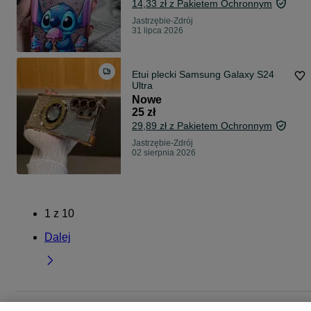
14,33 zł z Pakietem Ochronnym
Jastrzębie-Zdrój
31 lipca 2026
Etui plecki Samsung Galaxy S24
Ultra
Nowe
25 zł
29,89 zł z Pakietem Ochronnym
Jastrzębie-Zdrój
02 sierpnia 2026
1
z
10
Dalej
Strona główna
Elektronika
Telefony
Akcesoria
Etui
Etui - Śląskie
Etui -